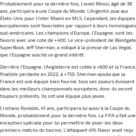
Probablement pour la dernière fois, Lionel Messi, âgé de 38
ans, participera à une Coupe du Monde. L’Argentin joue aux
États-Unis pour l’Inter Miami en MLS. Cependant, les équipes
européennes sont favorisées par rapport à leurs homologues
sud-américains. Les champions d’Europe, l’Espagne, sont les
favoris avec une cote de +400. Le vice-président de Westgate
SuperBook, Jeff Sherman, a indiqué à la presse de Las Vegas
que l’Espagne suscite un grand intérêt.
Derrière l’Espagne, l’Angleterre est cotée à +600 et la France,
finaliste perdante en 2022, à +750. Sherman ajouta que la
France est une équipe bien fournie, tous ses joueurs évoluent
dans les meilleurs championnats européens, donc ils seront
toujours présents. Ils ont une équipe plus jeune.
Cristiano Ronaldo, 41 ans, participera lui aussi à la Coupe du
Monde, probablement pour la dernière fois. La FIFA a fait une
exception spéciale pour lui permettre de jouer les deux
premiers matchs du tournoi. L’attaquant d’Al Nassr avait reçu