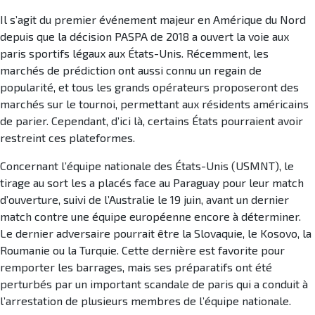
Il s’agit du premier événement majeur en Amérique du Nord
depuis que la décision PASPA de 2018 a ouvert la voie aux
paris sportifs légaux aux États-Unis. Récemment, les
marchés de prédiction ont aussi connu un regain de
popularité, et tous les grands opérateurs proposeront des
marchés sur le tournoi, permettant aux résidents américains
de parier. Cependant, d’ici là, certains États pourraient avoir
restreint ces plateformes.
Concernant l’équipe nationale des États-Unis (USMNT), le
tirage au sort les a placés face au Paraguay pour leur match
d’ouverture, suivi de l’Australie le 19 juin, avant un dernier
match contre une équipe européenne encore à déterminer.
Le dernier adversaire pourrait être la Slovaquie, le Kosovo, la
Roumanie ou la Turquie. Cette dernière est favorite pour
remporter les barrages, mais ses préparatifs ont été
perturbés par un important scandale de paris qui a conduit à
l’arrestation de plusieurs membres de l’équipe nationale.