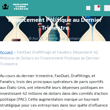
Skip to navigation
Skip to content
FanDuel DraftKings et Fanatics
Notific
Meilleurs Casino Francais 2025
Search
Dépensent 42 Millions de Dollars en
Pr
Financement Politique au Dernier
Trimestre
Avr 21, 2026
Luc Lemaire
Accueil
»
FanDuel DraftKings et Fanatics Dépensent 42
Millions de Dollars en Financement Politique au Dernier
Trimestre
Au cours du dernier trimestre, FanDuel, DraftKings, et
Fanatics, trois des principaux opérateurs de paris sportifs
aux États-Unis, ont intensifié leurs dépenses politiques en
investissant 42 millions de dollars dans des comités d’action
politique (PAC). Cette augmentation marque un tournant
stratégique pour ces entreprises dans leur quête d’influence