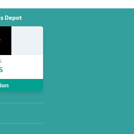
ns Depot
S
S
tion