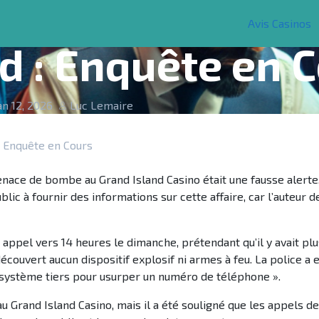
à la Bombe au C
Avis Casinos
asinos Français en Ligne 2025
d : Enquête en 
an 12, 2026
Luc Lemaire
: Enquête en Cours
enace de bombe au Grand Island Casino était une fausse alert
lic à fournir des informations sur cette affaire, car l’auteur d
 appel vers 14 heures le dimanche, prétendant qu’il y avait p
nt découvert aucun dispositif explosif ni armes à feu. La police 
 un système tiers pour usurper un numéro de téléphone ».
c au Grand Island Casino, mais il a été souligné que les appels d