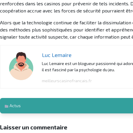
renforcées dans les casinos pour prévenir de tels incidents. D
coopération accrue avec les forces de sécurité pourraient êtr
Alors que la technologie continue de faciliter la dissimulation
des méthodes plus sophistiquées pour identifier et appréhen
signaler toute activité suspecte, car chaque information peut 
Luc Lemaire
Luc Lemaire est un blogueur passionné qui adore 
il est fasciné par la psychologie du jeu.
meilleurscasinofrancais.fr
Actus
Laisser un commentaire