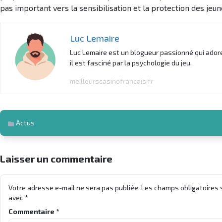
pas important vers la sensibilisation et la protection des jeun
Luc Lemaire
Luc Lemaire est un blogueur passionné qui adore 
il est fasciné par la psychologie du jeu.
meilleurscasinofrancais.fr
Actus
Laisser un commentaire
Votre adresse e-mail ne sera pas publiée.
Les champs obligatoires 
avec
*
Commentaire
*