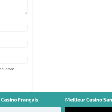
 pour mon
Casino Français
Meilleur Casino Sa