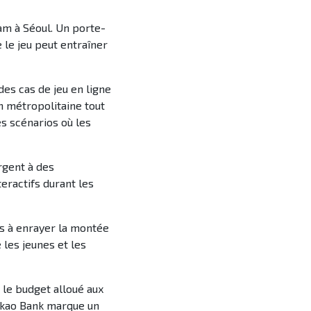
am à Séoul. Un porte-
 le jeu peut entraîner
des cas de jeu en ligne
on métropolitaine tout
s scénarios où les
rgent à des
eractifs durant les
s à enrayer la montée
les jeunes et les
 le budget alloué aux
Kakao Bank marque un