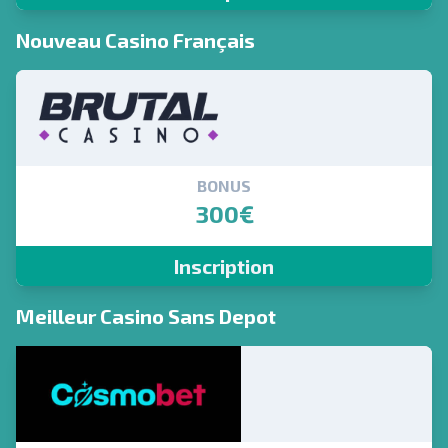
Nouveau Casino Français
BONUS
300€
Inscription
Meilleur Casino Sans Depot