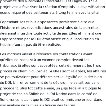
proximité des autoroutes Interstate 80 et Highway 37. Le
projet vise à favoriser la création d’emplois, la diversification
économique et des partenariats à long terme avec la ville.
Cependant, les tribus opposantes persistent à dire que
l’histoire et les revendications ancestrales de la parcelle
devraient interdire toute activité de jeu. Elles affirment que
l’approbation par le DOI était viciée et que l’acquisition en
fiducie n’aurait pas dû être réalisée.
Les motions visent à résoudre les contestations avant
qu’elles ne passent à un examen complet devant les
tribunaux. Si elles sont acceptées, cela éliminerait les trois
procès du chemin du projet. Si elles sont rejetées, les affaires
se poursuivraient pour déterminer la légalité de la décision
du DOI. Un renversement de la décision ne serait pas sans
précédent: plus tôt cette année, un juge fédéral a bloqué le
projet de casino Shiloh de la Koi Nation dans le comté de
Sonoma, concluant que le DOI avait commis une erreur dans
son analyse de la mise en fiducie des terres.