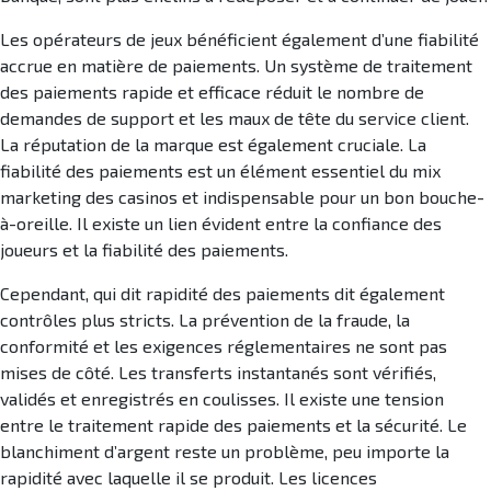
Les opérateurs de jeux bénéficient également d’une fiabilité
accrue en matière de paiements. Un système de traitement
des paiements rapide et efficace réduit le nombre de
demandes de support et les maux de tête du service client.
La réputation de la marque est également cruciale. La
fiabilité des paiements est un élément essentiel du mix
marketing des casinos et indispensable pour un bon bouche-
à-oreille. Il existe un lien évident entre la confiance des
joueurs et la fiabilité des paiements.
Cependant, qui dit rapidité des paiements dit également
contrôles plus stricts. La prévention de la fraude, la
conformité et les exigences réglementaires ne sont pas
mises de côté. Les transferts instantanés sont vérifiés,
validés et enregistrés en coulisses. Il existe une tension
entre le traitement rapide des paiements et la sécurité. Le
blanchiment d’argent reste un problème, peu importe la
rapidité avec laquelle il se produit. Les licences