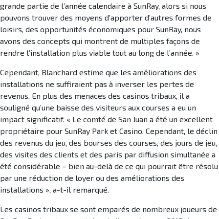
grande partie de l’année calendaire à SunRay, alors si nous
pouvons trouver des moyens d’apporter d’autres formes de
loisirs, des opportunités économiques pour SunRay, nous
avons des concepts qui montrent de multiples façons de
rendre l’installation plus viable tout au long de l’année. »
Cependant, Blanchard estime que les améliorations des
installations ne suffiraient pas à inverser les pertes de
revenus. En plus des menaces des casinos tribaux, il a
souligné qu’une baisse des visiteurs aux courses a eu un
impact significatif. « Le comté de San Juan a été un excellent
propriétaire pour SunRay Park et Casino. Cependant, le déclin
des revenus du jeu, des bourses des courses, des jours de jeu,
des visites des clients et des paris par diffusion simultanée a
été considérable – bien au-delà de ce qui pourrait être résolu
par une réduction de loyer ou des améliorations des
installations », a-t-il remarqué.
Les casinos tribaux se sont emparés de nombreux joueurs de