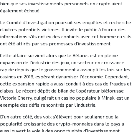
bien que ses investissements personnels en crypto aient
également échoué.
Le Comité d’Investigation poursuit ses enquêtes et recherche
d’autres potentiels victimes. Il invite le public à fournir des
informations s’ils ont eu des contacts avec cet homme ou s’ils
ont été attirés par ses promesses d’investissement.
Cette affaire survient alors que le Bélarus est en pleine
expansion de l’industrie des jeux, un secteur en croissance
rapide depuis que le gouvernement a assoupli les lois sur les
casinos en 2018, espérant dynamiser l’économie. Cependant,
cette expansion rapide a aussi conduit à des cas de fraudes et
d’abus. Le récent dépôt de bilan de l’opérateur biélorusse
Victoria Cherry, qui gérait un casino populaire à Minsk, est un
exemple des défis rencontrés par l’industrie.
D’un autre côté, des voix s’élèvent pour souligner que la
popularité croissante des crypto-monnaies dans le pays a
aussi ouvert la voie à des opportunités d’investissement