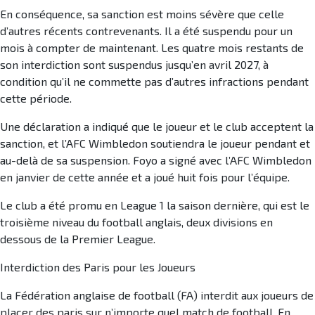
En conséquence, sa sanction est moins sévère que celle
d’autres récents contrevenants. Il a été suspendu pour un
mois à compter de maintenant. Les quatre mois restants de
son interdiction sont suspendus jusqu’en avril 2027, à
condition qu’il ne commette pas d’autres infractions pendant
cette période.
Une déclaration a indiqué que le joueur et le club acceptent la
sanction, et l’AFC Wimbledon soutiendra le joueur pendant et
au-delà de sa suspension. Foyo a signé avec l’AFC Wimbledon
en janvier de cette année et a joué huit fois pour l’équipe.
Le club a été promu en League 1 la saison dernière, qui est le
troisième niveau du football anglais, deux divisions en
dessous de la Premier League.
Interdiction des Paris pour les Joueurs
La Fédération anglaise de football (FA) interdit aux joueurs de
placer des paris sur n’importe quel match de football. En