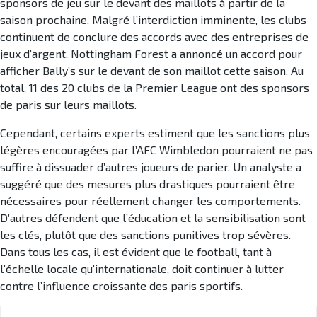
sponsors de jeu sur le devant des maillots à partir de la
saison prochaine. Malgré l’interdiction imminente, les clubs
continuent de conclure des accords avec des entreprises de
jeux d’argent. Nottingham Forest a annoncé un accord pour
afficher Bally’s sur le devant de son maillot cette saison. Au
total, 11 des 20 clubs de la Premier League ont des sponsors
de paris sur leurs maillots.
Cependant, certains experts estiment que les sanctions plus
légères encouragées par l’AFC Wimbledon pourraient ne pas
suffire à dissuader d’autres joueurs de parier. Un analyste a
suggéré que des mesures plus drastiques pourraient être
nécessaires pour réellement changer les comportements.
D’autres défendent que l’éducation et la sensibilisation sont
les clés, plutôt que des sanctions punitives trop sévères.
Dans tous les cas, il est évident que le football, tant à
l’échelle locale qu’internationale, doit continuer à lutter
contre l’influence croissante des paris sportifs.