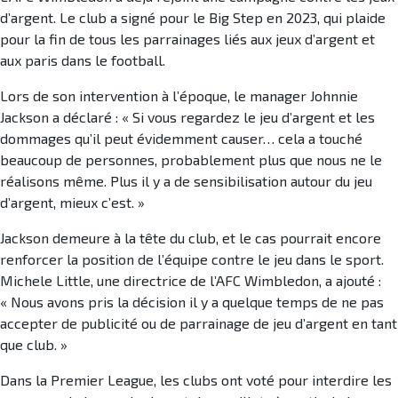
d’argent. Le club a signé pour le Big Step en 2023, qui plaide
pour la fin de tous les parrainages liés aux jeux d’argent et
aux paris dans le football.
Lors de son intervention à l’époque, le manager Johnnie
Jackson a déclaré : « Si vous regardez le jeu d’argent et les
dommages qu’il peut évidemment causer… cela a touché
beaucoup de personnes, probablement plus que nous ne le
réalisons même. Plus il y a de sensibilisation autour du jeu
d’argent, mieux c’est. »
Jackson demeure à la tête du club, et le cas pourrait encore
renforcer la position de l’équipe contre le jeu dans le sport.
Michele Little, une directrice de l’AFC Wimbledon, a ajouté :
« Nous avons pris la décision il y a quelque temps de ne pas
accepter de publicité ou de parrainage de jeu d’argent en tant
que club. »
Dans la Premier League, les clubs ont voté pour interdire les