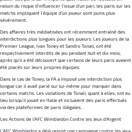
raison du risque d’influencer l’issue d’un pari, les paris sur les
matchs impliquant l’équipe d’un joueur sont punis plus
sévèrement.
Des affaires très médiatisées ont récemment entraîné des
interdictions plus longues pour les joueurs. Les joueurs de la
Premier League, Ivan Toney et Sandro Tonali, ont été
respectivement interdits de jeu pendant huit et dix mois,
après qu’il a été découvert que certains de leurs paris avaient
été placés sur leurs propres équipes.
Dans le cas de Toney, la FA a imposé une interdiction plus
longue car il avait parié sur lui-même pour marquer dans
certains matchs. Les violations de Tonali, quant à elles, ont eu
lieu lorsqu’il jouait en Italie et incluaient des paris effectués
via des plateformes de paris illégales.
Les Actions de l’AFC Wimbledon Contre les Jeux d’Argent
L’AFC Wimbledon a déjà rejoint une campagne contre les jeux