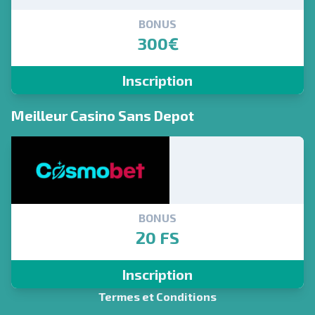
BONUS
300€
Inscription
Meilleur Casino Sans Depot
BONUS
20 FS
Inscription
Termes et Conditions