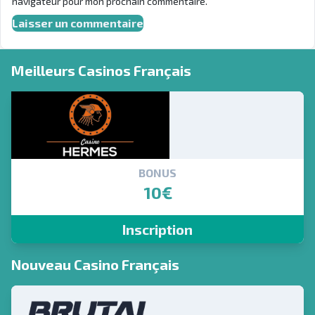
navigateur pour mon prochain commentaire.
Meilleurs Casinos Français
BONUS
10€
Inscription
Nouveau Casino Français