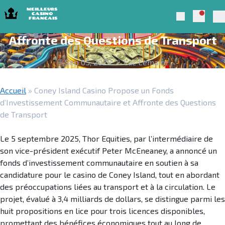
Skip to navigation
Skip to content
Coney Island Casino Propose un Fonds
Notific
Meilleurs Casino Francais 2025
Search
d’Investissement Communautaire et
Pr
Affronte des Questions de Transport
Sep 05, 2025
Luc Lemaire
Accueil
»
Coney Island Casino Propose un Fonds
d’Investissement Communautaire et Affronte des Questions
de Transport
Le 5 septembre 2025, Thor Equities, par l’intermédiaire de
son vice-président exécutif Peter McEneaney, a annoncé un
fonds d’investissement communautaire en soutien à sa
candidature pour le casino de Coney Island, tout en abordant
des préoccupations liées au transport et à la circulation. Le
projet, évalué à 3,4 milliards de dollars, se distingue parmi les
huit propositions en lice pour trois licences disponibles,
promettant des bénéfices économiques tout au long de