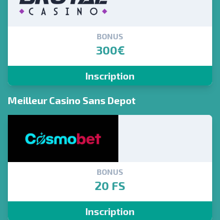
BONUS
300€
Inscription
Meilleur Casino Sans Depot
BONUS
20 FS
Inscription