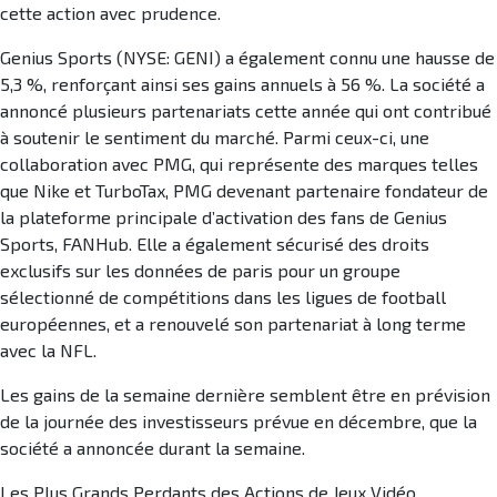
cette action avec prudence.
Genius Sports (NYSE: GENI) a également connu une hausse de
5,3 %, renforçant ainsi ses gains annuels à 56 %. La société a
annoncé plusieurs partenariats cette année qui ont contribué
à soutenir le sentiment du marché. Parmi ceux-ci, une
collaboration avec PMG, qui représente des marques telles
que Nike et TurboTax, PMG devenant partenaire fondateur de
la plateforme principale d’activation des fans de Genius
Sports, FANHub. Elle a également sécurisé des droits
exclusifs sur les données de paris pour un groupe
sélectionné de compétitions dans les ligues de football
européennes, et a renouvelé son partenariat à long terme
avec la NFL.
Les gains de la semaine dernière semblent être en prévision
de la journée des investisseurs prévue en décembre, que la
société a annoncée durant la semaine.
Les Plus Grands Perdants des Actions de Jeux Vidéo