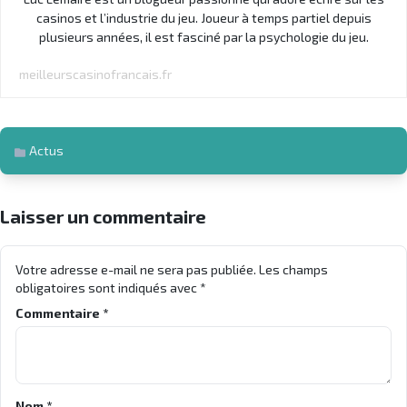
casinos et l’industrie du jeu. Joueur à temps partiel depuis
plusieurs années, il est fasciné par la psychologie du jeu.
meilleurscasinofrancais.fr
Actus
Laisser un commentaire
Votre adresse e-mail ne sera pas publiée.
Les champs
obligatoires sont indiqués avec
*
Commentaire
*
Nom
*