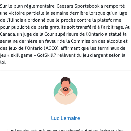
Sur le plan réglementaire, Caesars Sportsbook a remporté
une victoire partielle la semaine dernière lorsque qu’un juge
de l’Illinois a ordonné que le procès contre la plateforme
pour publicité de paris gratuits soit transféré à l’arbitrage. Au
Canada, un juge de la Cour supérieure de l’Ontario a statué la
semaine dernière en faveur de la Commission des alcools et
des jeux de l’Ontario (AGCO), affirmant que les terminaux de
jeu « skill game » GotSkill? relèvent du jeu d’argent selon la
loi.
Luc Lemaire
Luc Lemaire est un blogueur passionné qui adore écrire sur les