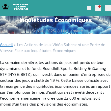
Skip to navigation
Skip to content
Les Actions de Jeux Vidéo Subissent
Notific
Meilleurs Casino Francais 2025
Search
une Perte de Vitesse Face aux
Pr
Inquiétudes Économiques
Sep 08, 2025
Luc Lemaire
Accueil
»
Les Actions de Jeux Vidéo Subissent une Perte de
Vitesse Face aux Inquiétudes Économiques
La semaine dernière, les actions de jeux ont perdu de leur
dynamisme, et le fonds Roundhill Sports Betting & iGaming
ETF (NYSE: BETZ), qui investit dans un panier d’entreprises du
secteur des jeux, a chuté de 1,9 %. Cette baisse coïncide avec
la résurgence des inquiétudes économiques après un rapport
sur l’emploi pour le mois d’août qui s’est révélé décevant :
l’économie américaine n’a créé que 22 000 emplois, soit
moins d’un tiers des prévisions des économistes.