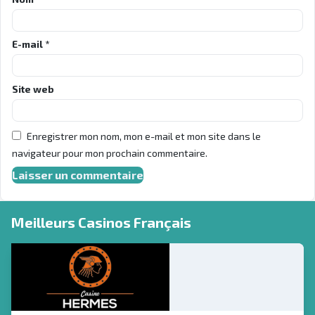
E-mail
*
Site web
Enregistrer mon nom, mon e-mail et mon site dans le
navigateur pour mon prochain commentaire.
Meilleurs Casinos Français