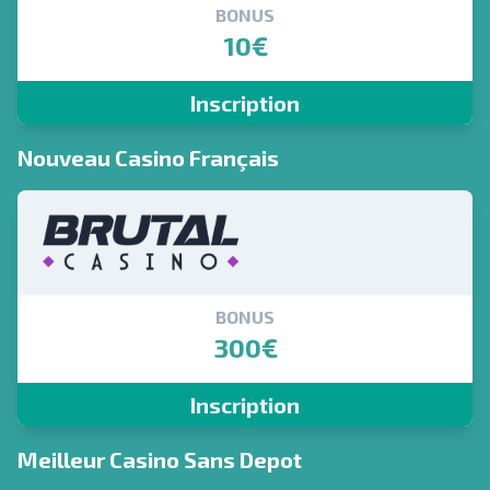
BONUS
10€
Inscription
Nouveau Casino Français
BONUS
300€
Inscription
Meilleur Casino Sans Depot