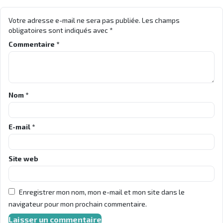
Votre adresse e-mail ne sera pas publiée.
Les champs
obligatoires sont indiqués avec
*
Commentaire
*
Nom
*
E-mail
*
Site web
Enregistrer mon nom, mon e-mail et mon site dans le
navigateur pour mon prochain commentaire.