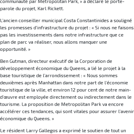
communauté par Metropolitan Park, » a déclaré le porte-
parole du projet, Karl Rickett.
L’ancien conseiller municipal Costa Constantinides a souligné
les promesses d’infrastructure du projet : « Si nous ne faisons
pas les investissements dans notre infrastructure que ce
plan de parc va réaliser, nous allons manquer une
opportunité. »
Ben Gutman, directeur exécutif de la Corporation de
développement économique du Queens, a lié le projet à la
base touristique de l’arrondissement : « Nous sommes
deuxièmes après Manhattan dans notre part de l’économie
touristique de la ville, et environ 12 pour cent de notre main-
d’œuvre est employée directement ou indirectement dans le
tourisme. La proposition de Metropolitan Park va encore
accélérer ces tendances, qui sont vitales pour assurer l’avenir
économique du Queens. »
Le résident Larry Gallegos a exprimé le soutien de tout un