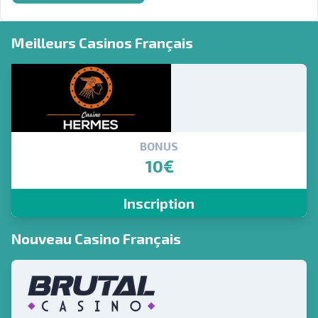
Meilleurs Casinos Français
BONUS
10€
Inscription
Nouveau Casino Français