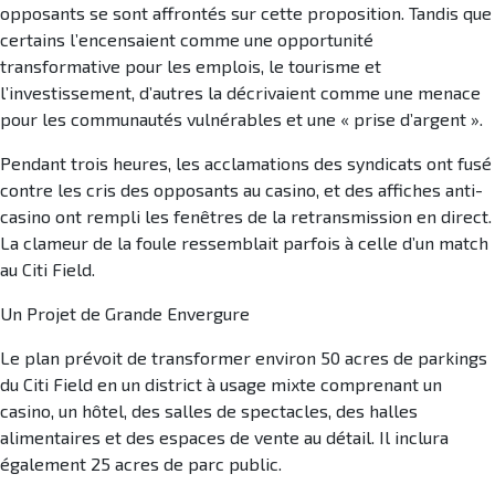
opposants se sont affrontés sur cette proposition. Tandis que
certains l’encensaient comme une opportunité
transformative pour les emplois, le tourisme et
l’investissement, d’autres la décrivaient comme une menace
pour les communautés vulnérables et une « prise d’argent ».
Pendant trois heures, les acclamations des syndicats ont fusé
contre les cris des opposants au casino, et des affiches anti-
casino ont rempli les fenêtres de la retransmission en direct.
La clameur de la foule ressemblait parfois à celle d’un match
au Citi Field.
Un Projet de Grande Envergure
Le plan prévoit de transformer environ 50 acres de parkings
du Citi Field en un district à usage mixte comprenant un
casino, un hôtel, des salles de spectacles, des halles
alimentaires et des espaces de vente au détail. Il inclura
également 25 acres de parc public.