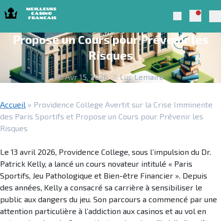
Skip to navigation
Skip to content
Providence College Avertit sur la Crise
Notific
Meilleurs Casino Francais 2025
Search
Imminente des Paris Sportifs et
Pr
Propose un Cours pour Prévenir les
Risques
Avr 15, 2026
Luc Lemaire
Accueil
»
Providence College Avertit sur la Crise Imminente
des Paris Sportifs et Propose un Cours pour Prévenir les
Risques
Le 13 avril 2026, Providence College, sous l’impulsion du Dr.
Patrick Kelly, a lancé un cours novateur intitulé « Paris
Sportifs, Jeu Pathologique et Bien-être Financier ». Depuis
des années, Kelly a consacré sa carrière à sensibiliser le
public aux dangers du jeu. Son parcours a commencé par une
attention particulière à l’addiction aux casinos et au vol en