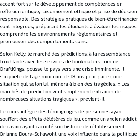
accent fort sur le développement de compétences en
réflexion critique, raisonnement éthique et prise de décision
responsable. Des stratégies pratiques de bien-être financier
sont intégrées, préparant les étudiants à évaluer les risques,
comprendre les environnements réglementaires et
promouvoir des comportements sains.
Selon Kelly, le marché des prédictions, à la ressemblance
troublante avec les services de bookmakers comme
DraftKings, pousse le pays vers une crise imminente. Il
s’inquiète de l’âge minimum de 18 ans pour parier, une
situation qui, selon lui, mènera à bien des tragédies. « Les
marchés de prédiction vont simplement entraîner de
nombreuses situations tragiques », prévient-il.
Le cours intègre des témoignages de personnes ayant
souffert des effets délétères du jeu, comme un ancien addict
de casino ayant raconté son histoire de rétablissement.
Brianne Doura-Schawohl, une voix influente dans la politique