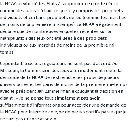
la NCAA a exhorté les États à supprimer ce qu’elle décrit
comme des paris « à haut risque », y compris les prop bets
individuels et certains prop bets de jeu (comme les marchés
de moins de la première mi-temps). La NCAA a également
déclaré que de nombreuses enquêtes récentes sur la
manipulation des jeux ont été liées à des prop bets
individuels ou aux marchés de moins de la première mi-
temps.
Cependant, tous les régulateurs ne sont pas d’accord. Au
Missouri, la Commission des Jeux a formellement rejeté la
demande de la NCAA de restreindre les props de joueurs
universitaires et les paris de moins de la première mi-temps,
avec le président Jan Zimmerman expliquant la décision en
disant : « Je ne pense tout simplement pas avoir
suffisamment d’informations pour accorder une demande de
la NCAA pour interdire ce type de paris sportifs parce que je
ne sais pas encore assez. »