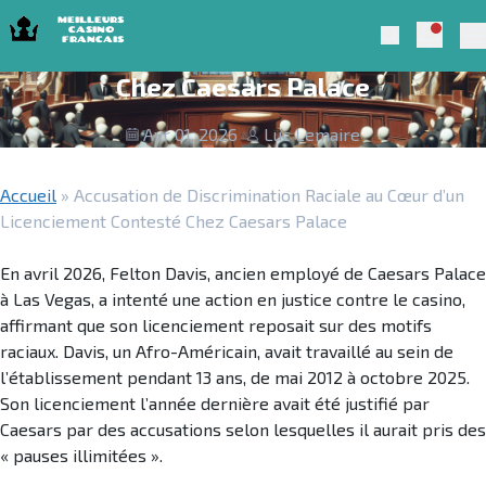
Skip to navigation
Skip to content
Accusation de Discrimination Raciale
Notific
Meilleurs Casino Francais 2025
Search
au Cœur d’un Licenciement Contesté
Pr
Chez Caesars Palace
Avr 01, 2026
Luc Lemaire
Accueil
»
Accusation de Discrimination Raciale au Cœur d’un
Licenciement Contesté Chez Caesars Palace
En avril 2026, Felton Davis, ancien employé de Caesars Palace
à Las Vegas, a intenté une action en justice contre le casino,
affirmant que son licenciement reposait sur des motifs
raciaux. Davis, un Afro-Américain, avait travaillé au sein de
l’établissement pendant 13 ans, de mai 2012 à octobre 2025.
Son licenciement l’année dernière avait été justifié par
Caesars par des accusations selon lesquelles il aurait pris des
« pauses illimitées ».