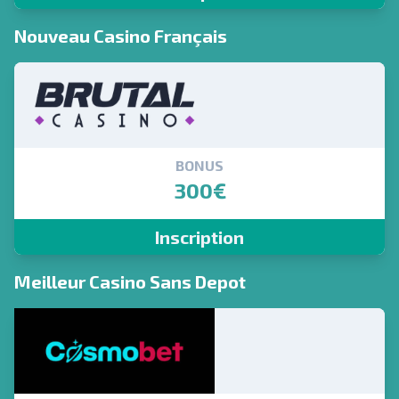
Nouveau Casino Français
BONUS
300€
Inscription
Meilleur Casino Sans Depot