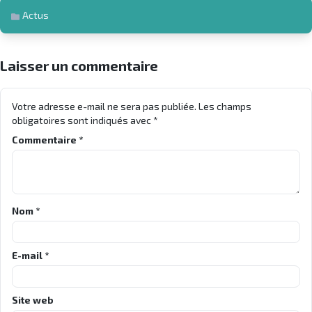
Actus
Laisser un commentaire
Votre adresse e-mail ne sera pas publiée.
Les champs
obligatoires sont indiqués avec
*
Commentaire
*
Nom
*
E-mail
*
Site web