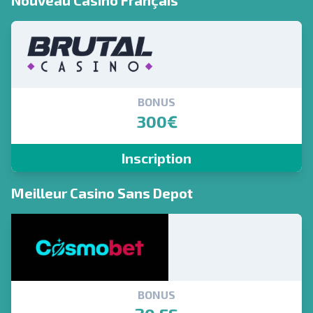
Nouveau Casino Français
BONUS
300€
Inscription
Meilleur Casino Sans Depot
BONUS