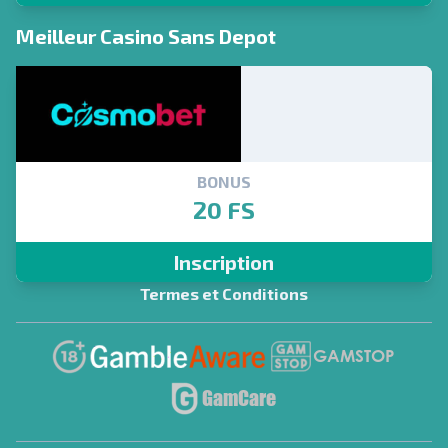
Meilleur Casino Sans Depot
BONUS
20 FS
Inscription
Termes et Conditions