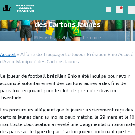
Skip to navigation
Skip to content
Affaire de Truquage: Le Joueur
Notific
Meilleurs Casino Francais 2025
Search
Brésilien Ênio Accusé d’Avoir Manipulé
Pr
des Cartons Jaunes
Fév 04, 2026
Luc Lemaire
Accueil
»
Affaire de Truquage: Le Joueur Brésilien Ênio Accusé
d’Avoir Manipulé des Cartons Jaunes
Le joueur de football brésilien Ênio a été inculpé pour avoir
accumulé volontairement des cartons jaunes à des fins de
paris tout en jouant pour le club de première division
Juventude.
Les procureurs allèguent que le joueur a sciemment reçu des
cartons jaunes dans au moins deux matchs, le 29 mars et le 10
mai. L’acte d’accusation a révélé une « augmentation anormale
des paris sur le type de pari ‘carton joueur’, indiquant que les