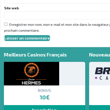
Site web
Enregistrer mon nom, mon e-mail et mon site dans le navigateur
prochain commentaire.
Meilleurs Casinos Français
Nouveau 
BONUS
10€