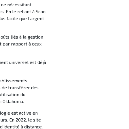
 ne nécessitant
. En le reliant à Scan
us facile que l’argent
ûts liés à la gestion
t par rapport à ceux
ent universel est déjà
tablissements
s de transférer des
tilisation du
en Oklahoma.
logie est active en
rs. En 2022, le site
’identité à distance,