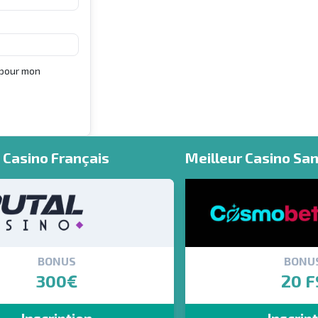
 pour mon
Casino Français
Meilleur Casino Sa
BONUS
BONU
300€
20 F