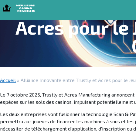
Alliance Innov
Skip to navigation
Skip to content
Meilleurs Casino Francais 2025
Meilleurs C
Acres pour le
O
Accueil
»
Alliance Innovante entre Trustly et Acres pour le Je
Le 7 octobre 2025, Trustly et Acres Manufacturing annoncent 
espèces sur les sols des casinos, impulsant potentiellement un
Les deux entreprises vont fusionner la technologie Scan & Pay
permettra aux joueurs de financer les machines à sous et les
nécessiter de téléchargement d’application, d’inscription ou d