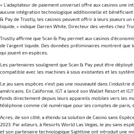
« L’adaptateur de paiement universel offre aux casinos une in
aucune intégration technologique additionnelle et bénéficiant
& Pay de Trustly, les casinos peuvent offrir à leurs joueurs un
liquide, » indique Darren White, Directeur des ventes chez Trus
Trustly affirme que Scan & Pay permet aux casinos d’économise
de l’argent liquide. Des données préliminaires montrent que 
qui jouent en espèces.
Les partenaires soulignent que Scan & Pay peut être déployé r
compatible avec les machines à sous existantes et les systè
Le jeu sans espèces n’est pas une nouveauté dans l’industrie 
américains. En Californie, IGT a lancé son Wallet Resort et I
fonds directement depuis leurs appareils mobiles vers les mac
téléphone comme clé numérique pour les comptes de paris, s’
Acres, de son côté, a étendu sa solution de Casino sans Espèce
2023. Par ailleurs, à Resorts World Las Vegas, le jeu sans es
et son partenaire technologique Sightline ont introduit une mis