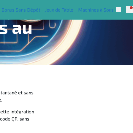
ly et
N
Bonus Sans Dépôt
Jeux de Table
Machines à Sous
Searc
s au
stantané et sans
.
ette intégration
 code QR, sans