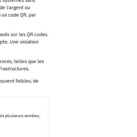
de l’argent ou
a un code QR, par
asés sur les QR codes
pte. Une violation
nces, telles que les
frastructures.
ouvent faibles, de
uis plusieurs années,