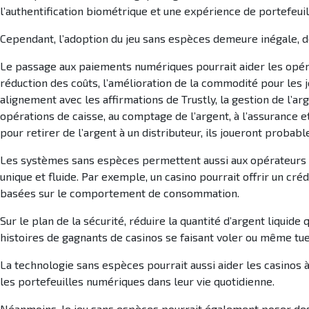
l’authentification biométrique et une expérience de portefeuil
Cependant, l’adoption du jeu sans espèces demeure inégale, de 
Le passage aux paiements numériques pourrait aider les opér
réduction des coûts, l’amélioration de la commodité pour les j
alignement avec les affirmations de Trustly, la gestion de l’ar
opérations de caisse, au comptage de l’argent, à l’assurance et
pour retirer de l’argent à un distributeur, ils joueront proba
Les systèmes sans espèces permettent aussi aux opérateurs
unique et fluide. Par exemple, un casino pourrait offrir un c
basées sur le comportement de consommation.
Sur le plan de la sécurité, réduire la quantité d’argent liquide
histoires de gagnants de casinos se faisant voler ou même tuer
La technologie sans espèces pourrait aussi aider les casinos à
les portefeuilles numériques dans leur vie quotidienne.
Néanmoins, le jeu sans espèces pourrait également poser des d