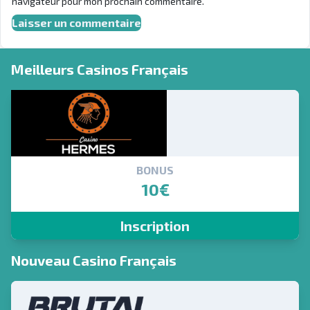
navigateur pour mon prochain commentaire.
Meilleurs Casinos Français
BONUS
10€
Inscription
Nouveau Casino Français