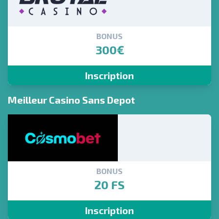
BONUS
300€
Inscription
Meilleur Casino Sans Depot
BONUS
20 FS
Inscription