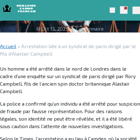
Skip to navigation
Skip to content
Arrestation liée à un syndicat de paris
Notific
Meilleurs Casino Francais 2025
Search
dirigé par le fils d’Alastair Campbell
Pr
Oct 15, 2025
Luc Lemaire
Accueil
»
Arrestation liée à un syndicat de paris dirigé par le
fils d’Alastair Campbell
Un homme a été arrêté dans le nord de Londres dans le
cadre d’une enquête sur un syndicat de paris dirigé par Rory
Campbell, fils de l’ancien spin doctor britannique Alastair
Campbell.
La police a confirmé qu’un individu a été arrêté pour suspicion
de fraude par fausse représentation. Pour des raisons
légales, son identité ne peut être révélée, et il a été libéré
sous caution dans l’attente de nouvelles investigations.
Selon le Times, l’arrestation a eu lieu à Camden, où la société