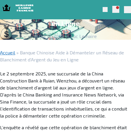
Skip to navigation
Skip to content
Banque Chinoise Aide à Démanteler un
Notific
Meilleurs Casino Francais 2025
Search
Réseau de Blanchiment d’Argent du Jeu
Pr
en Ligne
Oct 13, 2025
Luc Lemaire
Accueil
»
Banque Chinoise Aide à Démanteler un Réseau de
Blanchiment d’Argent du Jeu en Ligne
Le 2 septembre 2025, une succursale de la China
Construction Bank à Ruian, Wenzhou, a découvert un réseau
de blanchiment d’argent lié aux jeux d’argent en ligne.
D’après le China Banking and Insurance News Network, via
Sina Finance, la succursale a joué un rôle crucial dans
l’identification de transactions inhabituelles, ce qui a conduit
la police à démanteler cette opération criminelle.
L’enquête a révélé que cette opération de blanchiment était