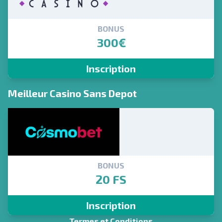
BONUS
300€
Inscription
Meilleur Casino Sans Depot
BONUS
20 FS
Inscription
Termes et Conditions