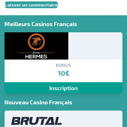
Meilleurs Casinos Français
BONUS
10€
Inscription
Nouveau Casino Français