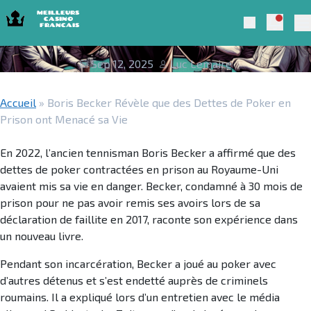
Skip to navigation
Skip to content
Boris Becker Révèle que des Dettes de
Notific
Meilleurs Casino Francais 2025
Search
Poker en Prison ont Menacé sa Vie
Pr
Sep 12, 2025
Luc Lemaire
Accueil
»
Boris Becker Révèle que des Dettes de Poker en
Prison ont Menacé sa Vie
En 2022, l’ancien tennisman Boris Becker a affirmé que des
dettes de poker contractées en prison au Royaume-Uni
avaient mis sa vie en danger. Becker, condamné à 30 mois de
prison pour ne pas avoir remis ses avoirs lors de sa
déclaration de faillite en 2017, raconte son expérience dans
un nouveau livre.
Pendant son incarcération, Becker a joué au poker avec
d’autres détenus et s’est endetté auprès de criminels
roumains. Il a expliqué lors d’un entretien avec le média