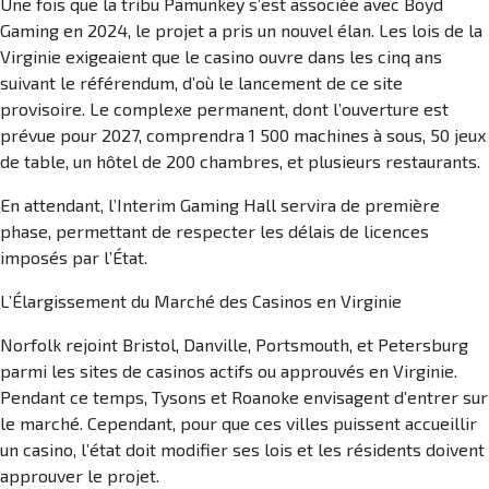
Une fois que la tribu Pamunkey s’est associée avec Boyd
Gaming en 2024, le projet a pris un nouvel élan. Les lois de la
Virginie exigeaient que le casino ouvre dans les cinq ans
suivant le référendum, d’où le lancement de ce site
provisoire. Le complexe permanent, dont l’ouverture est
prévue pour 2027, comprendra 1 500 machines à sous, 50 jeux
de table, un hôtel de 200 chambres, et plusieurs restaurants.
En attendant, l’Interim Gaming Hall servira de première
phase, permettant de respecter les délais de licences
imposés par l’État.
L’Élargissement du Marché des Casinos en Virginie
Norfolk rejoint Bristol, Danville, Portsmouth, et Petersburg
parmi les sites de casinos actifs ou approuvés en Virginie.
Pendant ce temps, Tysons et Roanoke envisagent d’entrer sur
le marché. Cependant, pour que ces villes puissent accueillir
un casino, l’état doit modifier ses lois et les résidents doivent
approuver le projet.