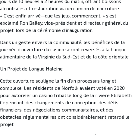
jours de 10 heures à 2 heures du matin, offrant boissons
alcoolisées et restauration via un camion de nourriture.
« C’est enfin arrivé—que les jeux commencent, » s’est
exclamé Ron Bailey, vice-président et directeur général du
projet, lors de la cérémonie d’inauguration.
Dans un geste envers la communauté, les bénéfices de la
journée d’ouverture du casino seront reversés à la banque
alimentaire de la Virginie du Sud-Est et de la côte orientale.
Un Projet de Longue Haleine
Cette ouverture souligne la fin d’un processus long et
complexe. Les résidents de Norfolk avaient voté en 2020
pour autoriser un casino tribal le long de la rivière Elizabeth.
Cependant, des changements de conception, des défis
financiers, des négociations communautaires, et des
obstacles réglementaires ont considérablement retardé le
projet.