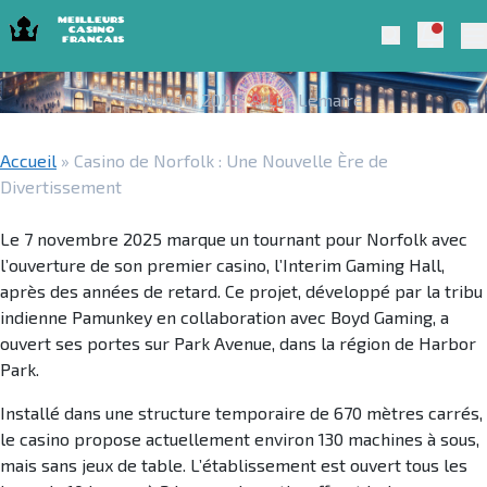
Skip to navigation
Skip to content
Casino de Norfolk : Une Nouvelle Ère
Notific
Meilleurs Casino Francais 2025
Search
de Divertissement
Pr
Nov 10, 2025
Luc Lemaire
Accueil
»
Casino de Norfolk : Une Nouvelle Ère de
Divertissement
Le 7 novembre 2025 marque un tournant pour Norfolk avec
l’ouverture de son premier casino, l’Interim Gaming Hall,
après des années de retard. Ce projet, développé par la tribu
indienne Pamunkey en collaboration avec Boyd Gaming, a
ouvert ses portes sur Park Avenue, dans la région de Harbor
Park.
Installé dans une structure temporaire de 670 mètres carrés,
le casino propose actuellement environ 130 machines à sous,
mais sans jeux de table. L’établissement est ouvert tous les