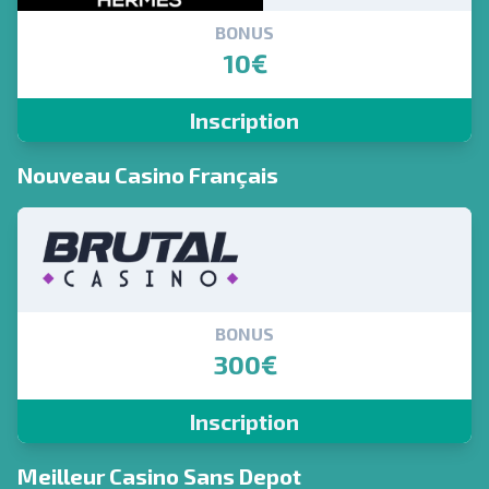
BONUS
10€
Inscription
Nouveau Casino Français
BONUS
300€
Inscription
Meilleur Casino Sans Depot