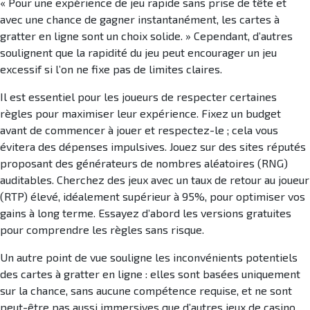
« Pour une expérience de jeu rapide sans prise de tête et
avec une chance de gagner instantanément, les cartes à
gratter en ligne sont un choix solide. » Cependant, d’autres
soulignent que la rapidité du jeu peut encourager un jeu
excessif si l’on ne fixe pas de limites claires.
Il est essentiel pour les joueurs de respecter certaines
règles pour maximiser leur expérience. Fixez un budget
avant de commencer à jouer et respectez-le ; cela vous
évitera des dépenses impulsives. Jouez sur des sites réputés
proposant des générateurs de nombres aléatoires (RNG)
auditables. Cherchez des jeux avec un taux de retour au joueur
(RTP) élevé, idéalement supérieur à 95%, pour optimiser vos
gains à long terme. Essayez d’abord les versions gratuites
pour comprendre les règles sans risque.
Un autre point de vue souligne les inconvénients potentiels
des cartes à gratter en ligne : elles sont basées uniquement
sur la chance, sans aucune compétence requise, et ne sont
peut-être pas aussi immersives que d’autres jeux de casino.