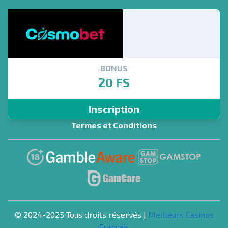
BONUS
20 FS
Inscription
Termes et Conditions
© 2024-2025 Tous droits réservés |
Meilleurs Casinos
Français