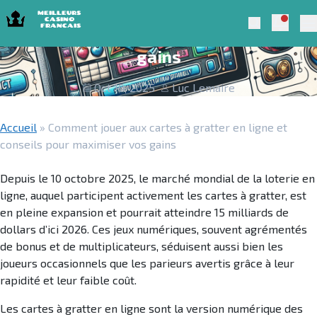
Skip to navigation
Skip to content
Comment jouer aux cartes à gratter en
Notific
Meilleurs Casino Francais 2025
Search
ligne et conseils pour maximiser vos
Pr
gains
Oct 10, 2025
Luc Lemaire
Accueil
»
Comment jouer aux cartes à gratter en ligne et
conseils pour maximiser vos gains
Depuis le 10 octobre 2025, le marché mondial de la loterie en
ligne, auquel participent activement les cartes à gratter, est
en pleine expansion et pourrait atteindre 15 milliards de
dollars d’ici 2026. Ces jeux numériques, souvent agrémentés
de bonus et de multiplicateurs, séduisent aussi bien les
joueurs occasionnels que les parieurs avertis grâce à leur
rapidité et leur faible coût.
Les cartes à gratter en ligne sont la version numérique des