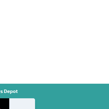
ns Depot