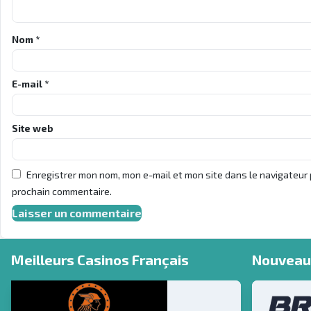
Nom
*
E-mail
*
Site web
Enregistrer mon nom, mon e-mail et mon site dans le navigateur
prochain commentaire.
Meilleurs Casinos Français
Nouveau 