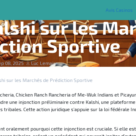
ue entre les Trib
Avis Casinos
asinos Français en Ligne 2025
alshi sur les Ma
ction Sportive
ep 08, 2025
Luc Lemaire
alshi sur les Marchés de Prédiction Sportive
ncheria, Chicken Ranch Rancheria of Me-Wuk Indians et Picayu
dre une injonction préliminaire contre Kalshi, une plateforme
 tribales. Cette action juridique s’appuie sur la loi fédérale I
t oralement pourquoi cette injonction est cruciale. Si elle es
terres tribales, créant un précédent qui pourrait inciter d’autr