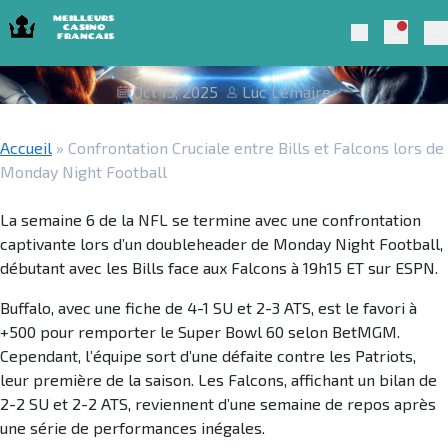
Skip to navigation
Skip to content
Confrontation Cruciale entre Bills et
Notific
Meilleurs Casino Francais 2025
Search
Falcons lors de Monday Night Football
Pr
Oct 13, 2025
Luc Lemaire
Accueil
»
Confrontation Cruciale entre Bills et Falcons lors de
Monday Night Football
La semaine 6 de la NFL se termine avec une confrontation
captivante lors d’un doubleheader de Monday Night Football,
débutant avec les Bills face aux Falcons à 19h15 ET sur ESPN.
Buffalo, avec une fiche de 4-1 SU et 2-3 ATS, est le favori à
+500 pour remporter le Super Bowl 60 selon BetMGM.
Cependant, l’équipe sort d’une défaite contre les Patriots,
leur première de la saison. Les Falcons, affichant un bilan de
2-2 SU et 2-2 ATS, reviennent d’une semaine de repos après
une série de performances inégales.