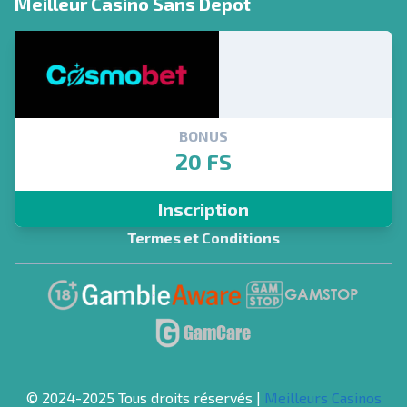
Meilleur Casino Sans Depot
BONUS
20 FS
Inscription
Termes et Conditions
© 2024-2025 Tous droits réservés |
Meilleurs Casinos