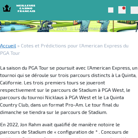
Skip to navigation
Skip to content
Cotes et Prédictions pour l’American
Notific
Meilleurs Casino Francais 2025
Search
Express du PGA Tour
Pr
Jan 21, 2026
Luc Lemaire
Accueil
»
Cotes et Prédictions pour l’American Express du
PGA Tour
La saison du PGA Tour se poursuit avec l’American Express, un
tournoi qui se déroule sur trois parcours distincts à La Quinta,
Californie. Les trois premiers tours se joueront
respectivement sur le parcours de Stadium à PGA West, le
parcours du tournoi Nicklaus à PGA West et le La Quinta
Country Club, dans un format Pro-Am. Le tour final du
dimanche se tiendra sur le parcours de Stadium.
En 2022, Jon Rahm avait qualifié de manière notoire le
parcours de Stadium de « configuration de * . Concours de