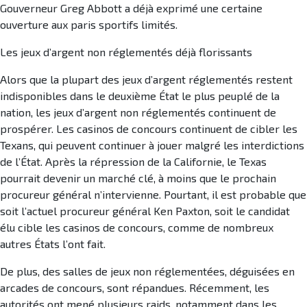
Gouverneur Greg Abbott a déjà exprimé une certaine
ouverture aux paris sportifs limités.
Les jeux d’argent non réglementés déjà florissants
Alors que la plupart des jeux d’argent réglementés restent
indisponibles dans le deuxième État le plus peuplé de la
nation, les jeux d’argent non réglementés continuent de
prospérer. Les casinos de concours continuent de cibler les
Texans, qui peuvent continuer à jouer malgré les interdictions
de l’État. Après la répression de la Californie, le Texas
pourrait devenir un marché clé, à moins que le prochain
procureur général n’intervienne. Pourtant, il est probable que
soit l’actuel procureur général Ken Paxton, soit le candidat
élu cible les casinos de concours, comme de nombreux
autres États l’ont fait.
De plus, des salles de jeux non réglementées, déguisées en
arcades de concours, sont répandues. Récemment, les
autorités ont mené plusieurs raids, notamment dans les