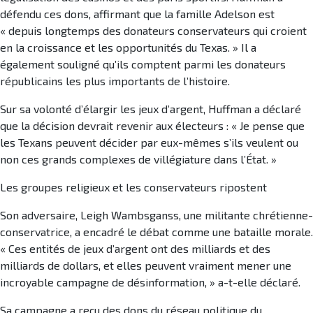
défendu ces dons, affirmant que la famille Adelson est
« depuis longtemps des donateurs conservateurs qui croient
en la croissance et les opportunités du Texas. » Il a
également souligné qu’ils comptent parmi les donateurs
républicains les plus importants de l’histoire.
Sur sa volonté d’élargir les jeux d’argent, Huffman a déclaré
que la décision devrait revenir aux électeurs : « Je pense que
les Texans peuvent décider par eux-mêmes s’ils veulent ou
non ces grands complexes de villégiature dans l’État. »
Les groupes religieux et les conservateurs ripostent
Son adversaire, Leigh Wambsganss, une militante chrétienne-
conservatrice, a encadré le débat comme une bataille morale.
« Ces entités de jeux d’argent ont des milliards et des
milliards de dollars, et elles peuvent vraiment mener une
incroyable campagne de désinformation, » a-t-elle déclaré.
Sa campagne a reçu des dons du réseau politique du