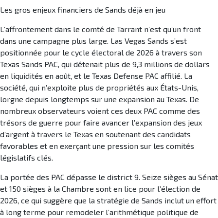
Les gros enjeux financiers de Sands déjà en jeu
L’affrontement dans le comté de Tarrant n’est qu’un front
dans une campagne plus large. Las Vegas Sands s’est
positionnée pour le cycle électoral de 2026 à travers son
Texas Sands PAC, qui détenait plus de 9,3 millions de dollars
en liquidités en août, et le Texas Defense PAC affilié. La
société, qui n’exploite plus de propriétés aux États-Unis,
lorgne depuis longtemps sur une expansion au Texas. De
nombreux observateurs voient ces deux PAC comme des
trésors de guerre pour faire avancer l’expansion des jeux
d’argent à travers le Texas en soutenant des candidats
favorables et en exerçant une pression sur les comités
législatifs clés.
La portée des PAC dépasse le district 9. Seize sièges au Sénat
et 150 sièges à la Chambre sont en lice pour l’élection de
2026, ce qui suggère que la stratégie de Sands inclut un effort
à long terme pour remodeler l’arithmétique politique de