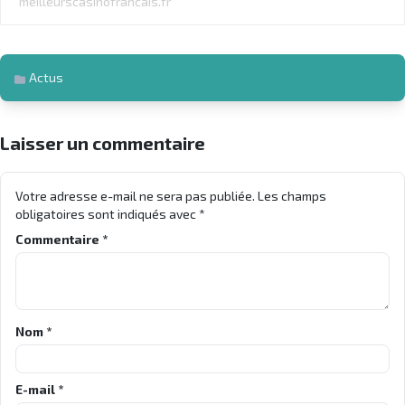
meilleurscasinofrancais.fr
Actus
Laisser un commentaire
Votre adresse e-mail ne sera pas publiée.
Les champs
obligatoires sont indiqués avec
*
Commentaire
*
Nom
*
E-mail
*