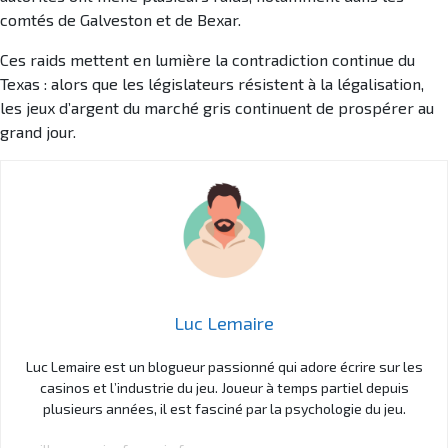
comtés de Galveston et de Bexar.
Ces raids mettent en lumière la contradiction continue du
Texas : alors que les législateurs résistent à la légalisation,
les jeux d’argent du marché gris continuent de prospérer au
grand jour.
Luc Lemaire
Luc Lemaire est un blogueur passionné qui adore écrire sur les
casinos et l’industrie du jeu. Joueur à temps partiel depuis
plusieurs années, il est fasciné par la psychologie du jeu.