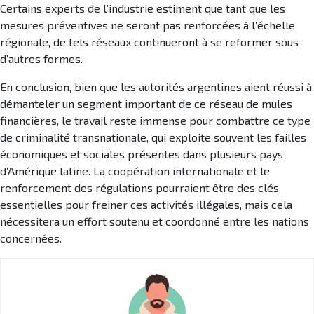
Certains experts de l’industrie estiment que tant que les
mesures préventives ne seront pas renforcées à l’échelle
régionale, de tels réseaux continueront à se reformer sous
d’autres formes.
En conclusion, bien que les autorités argentines aient réussi à
démanteler un segment important de ce réseau de mules
financières, le travail reste immense pour combattre ce type
de criminalité transnationale, qui exploite souvent les failles
économiques et sociales présentes dans plusieurs pays
d’Amérique latine. La coopération internationale et le
renforcement des régulations pourraient être des clés
essentielles pour freiner ces activités illégales, mais cela
nécessitera un effort soutenu et coordonné entre les nations
concernées.