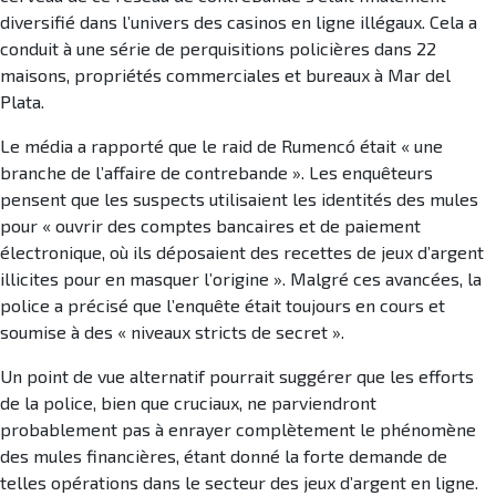
diversifié dans l’univers des casinos en ligne illégaux. Cela a
conduit à une série de perquisitions policières dans 22
maisons, propriétés commerciales et bureaux à Mar del
Plata.
Le média a rapporté que le raid de Rumencó était « une
branche de l’affaire de contrebande ». Les enquêteurs
pensent que les suspects utilisaient les identités des mules
pour « ouvrir des comptes bancaires et de paiement
électronique, où ils déposaient des recettes de jeux d’argent
illicites pour en masquer l’origine ». Malgré ces avancées, la
police a précisé que l’enquête était toujours en cours et
soumise à des « niveaux stricts de secret ».
Un point de vue alternatif pourrait suggérer que les efforts
de la police, bien que cruciaux, ne parviendront
probablement pas à enrayer complètement le phénomène
des mules financières, étant donné la forte demande de
telles opérations dans le secteur des jeux d’argent en ligne.