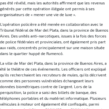
pas été révélé, mais les autorités affirment que les revenus
générés par cette opération illégale ont permis à ses
organisateurs de « mener une vie de luxe ».
L’opération policière a été menée en collaboration avec le
Tribunal fédéral de Mar del Plata, dans la province de Buenos
Aires. Des unités anti-narcotiques, issues à la fois des forces
de police fédérales et provinciales, ont également pris part
aux raids, concentrés principalement sur une maison située
dans le quartier huppé de Rumencó.
La ville de Mar del Plata, dans la province de Buenos Aires, a
été le théâtre de ces événements. Les officiers ont expliqué
qu’ils recherchaient les recruteurs de mules, qu’ils décrivent
comme des personnes vulnérables échangeant leurs
données biométriques contre de l’argent. Lors de la
perquisition, la police a saisi des billets de banque, des
téléphones portables et du matériel informatique. Plusieurs
véhicules à moteur ont également été confisqués, parmi