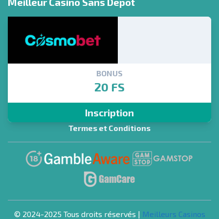
Meilleur Casino Sans Depot
BONUS
20 FS
Inscription
Termes et Conditions
© 2024-2025 Tous droits réservés |
Meilleurs Casinos