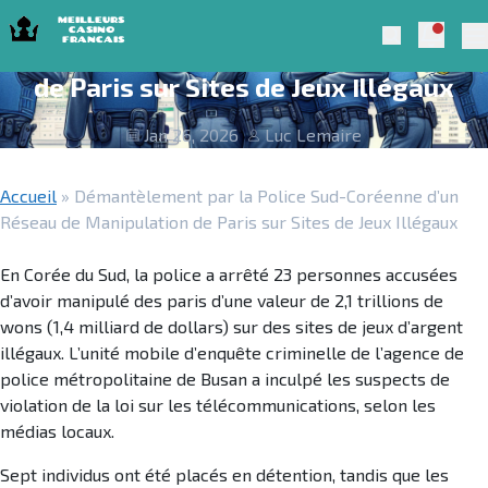
Skip to navigation
Skip to content
Démantèlement par la Police Sud-
Notific
Meilleurs Casino Francais 2025
Search
Coréenne d’un Réseau de Manipulation
Pr
de Paris sur Sites de Jeux Illégaux
Jan 26, 2026
Luc Lemaire
Accueil
»
Démantèlement par la Police Sud-Coréenne d’un
Réseau de Manipulation de Paris sur Sites de Jeux Illégaux
En Corée du Sud, la police a arrêté 23 personnes accusées
d’avoir manipulé des paris d’une valeur de 2,1 trillions de
wons (1,4 milliard de dollars) sur des sites de jeux d’argent
illégaux. L’unité mobile d’enquête criminelle de l’agence de
police métropolitaine de Busan a inculpé les suspects de
violation de la loi sur les télécommunications, selon les
médias locaux.
Sept individus ont été placés en détention, tandis que les