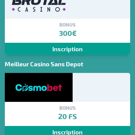
BONUS
300€
Inscription
Meilleur Casino Sans Depot
BONUS
20 FS
Inscription