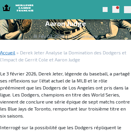
Skip to navigation
Skip to content
Derek Jeter Analyse la Domination des
Notific
Meilleurs Casino Francais 2025
Search
Dodgers et l’Impact de Gerrit Cole et
Pr
Aaron Judge
Fév 03, 2026
Luc Lemaire
Accueil
»
Derek Jeter Analyse la Domination des Dodgers et
l’Impact de Gerrit Cole et Aaron Judge
Le 3 février 2026, Derek Jeter, légende du baseball, a partagé
ses réflexions sur l’état actuel de la MLB et le rôle
prééminent que les Dodgers de Los Angeles ont pris dans la
ligue. Les Dodgers, champions en titre des World Series,
viennent de conclure une série épique de sept matchs contre
les Blue Jays de Toronto, remportant leur troisième titre en
six saisons.
Interrogé sur la possibilité que les Dodgers répliquent le