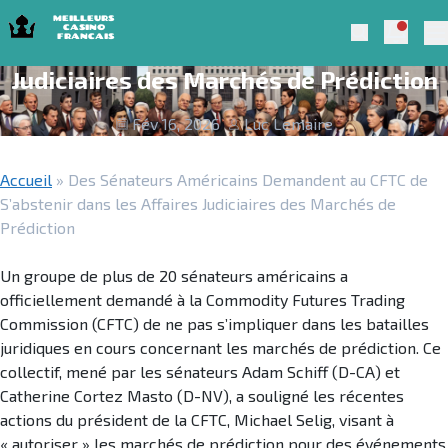
Skip to navigation
Skip to content
Des Sénateurs Américains Demandent
Notific
Meilleurs Casino Francais 2025
Search
au CFTC de S’abstenir dans les Affaires
Pr
Judiciaires des Marchés de Prédiction
Fév 16, 2026
Luc Lemaire
Accueil
»
Des Sénateurs Américains Demandent au CFTC de
S’abstenir dans les Affaires Judiciaires des Marchés de
Prédiction
Un groupe de plus de 20 sénateurs américains a
officiellement demandé à la Commodity Futures Trading
Commission (CFTC) de ne pas s’impliquer dans les batailles
juridiques en cours concernant les marchés de prédiction. Ce
collectif, mené par les sénateurs Adam Schiff (D-CA) et
Catherine Cortez Masto (D-NV), a souligné les récentes
actions du président de la CFTC, Michael Selig, visant à
« autoriser » les marchés de prédiction pour des événements