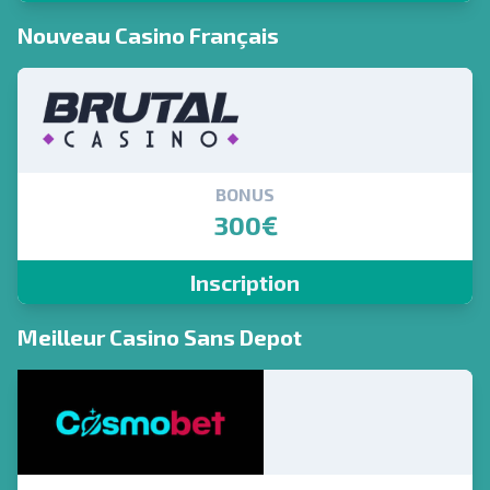
Nouveau Casino Français
BONUS
300€
Inscription
Meilleur Casino Sans Depot