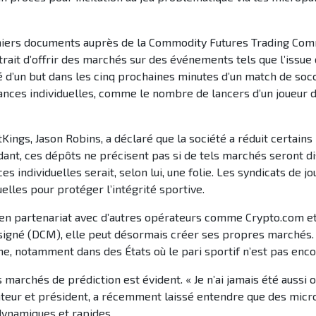
iers documents auprès de la Commodity Futures Trading Comm
t d’offrir des marchés sur des événements tels que l’issue 
é d’un but dans les cinq prochaines minutes d’un match de socc
ces individuelles, comme le nombre de lancers d’un joueur d
ings, Jason Robins, a déclaré que la société a réduit certains
dant, ces dépôts ne précisent pas si de tels marchés seront di
s individuelles serait, selon lui, une folie. Les syndicats de 
elles pour protéger l’intégrité sportive.
en partenariat avec d’autres opérateurs comme Crypto.com e
désigné (DCM), elle peut désormais créer ses propres marchés. 
, notamment dans des États où le pari sportif n’est pas encor
marchés de prédiction est évident. « Je n’ai jamais été aussi 
ndateur et président, a récemment laissé entendre que des mic
dynamiques et rapides.