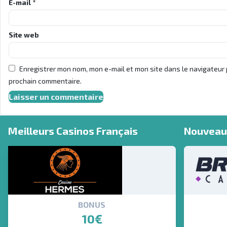
E-mail
*
Site web
Enregistrer mon nom, mon e-mail et mon site dans le navigateur
prochain commentaire.
Meilleurs Casinos Français
Nouveau 
BONUS
10€