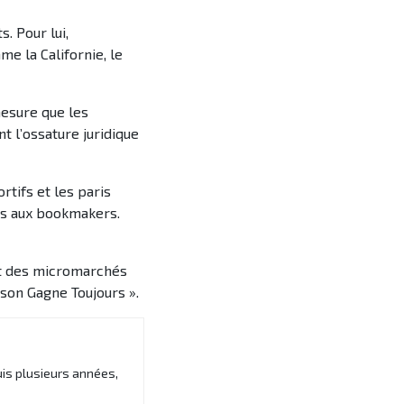
. Pour lui,
e la Californie, le
mesure que les
t l’ossature juridique
tifs et les paris
res aux bookmakers.
nt des micromarchés
son Gagne Toujours ».
uis plusieurs années,