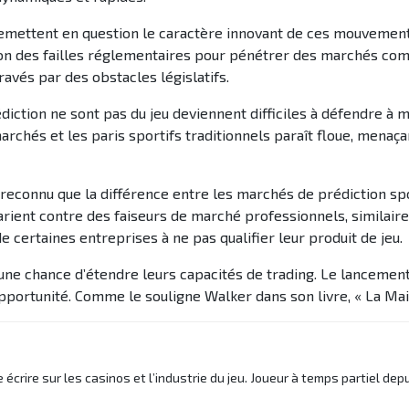
mettent en question le caractère innovant de ces mouvements
tion des failles réglementaires pour pénétrer des marchés comm
través par des obstacles législatifs.
iction ne sont pas du jeu deviennent difficiles à défendre à 
rchés et les paris sportifs traditionnels paraît floue, menaçan
reconnu que la différence entre les marchés de prédiction spor
 parient contre des faiseurs de marché professionnels, similai
e certaines entreprises à ne pas qualifier leur produit de jeu.
 une chance d’étendre leurs capacités de trading. Le lanceme
pportunité. Comme le souligne Walker dans son livre, « La Mai
écrire sur les casinos et l’industrie du jeu. Joueur à temps partiel dep