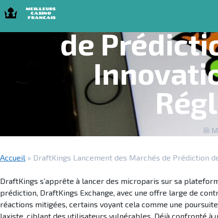
DraftKings La
Skip to navigation
Skip to content
Meilleurs Casino Francais 2025
Meilleurs C
de Prédicti
Innovati
Régl
M
Accueil
»
DraftKings Lancement des Marchés de Prédiction de
DraftKings s’apprête à lancer des microparis sur sa platefor
prédiction, DraftKings Exchange, avec une offre large de cont
réactions mitigées, certains voyant cela comme une poursuite d
laxiste, ciblant des utilisateurs vulnérables. Déjà confronté à