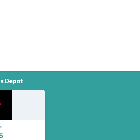
ns Depot
S
S