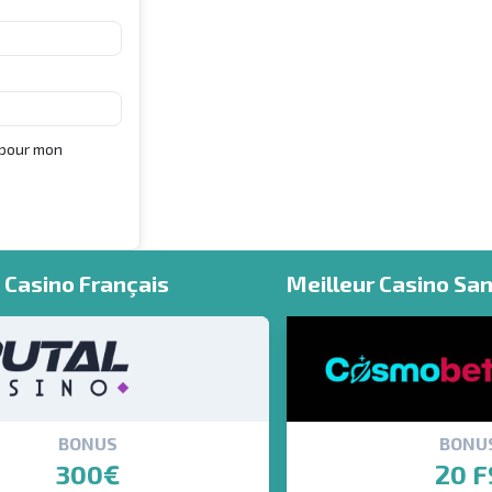
 pour mon
Casino Français
Meilleur Casino Sa
BONUS
BONU
300€
20 F