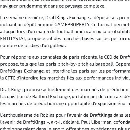
naviguer prudemment dans ce paysage complexe.
La semaine dernière, DraftKings Exchange a déposé ses prem
incluant un dépôt nommé GAMEPROPERTY. Ce format permettrai
attaque lors d’un match de football américain ou la probabilit
ENTITYSTAT, proposerait des marchés basés sur les performan
nombre de birdies d’un golfeur.
Pour répondre aux scandales de paris récents, le CEO de DraftK
propose, tels que les paris pitch-by-pitch au baseball. Cepen
DraftKings Exchange, et interdire les paris sur les performance
la CFTC d’interdire les marchés liés aux performances individu
DraftKings propose actuellement des marchés de prédiction 
l’acquisition de Railbird Exchange, un fabricant de contrats 
les marchés de prédiction une opportunité d’expansion énorme
L’enthousiasme de Robins pour l’avenir de DraftKings dans les 
l’avenir de DraftKings », a-t-il déclaré. Paul Liberman, cofo
développeraient dans le sport, offrant des expériences plus 