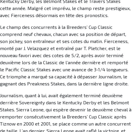
Kentucky Derby, les Belmont Stakes et le Travers Stakes
cette année. Malgré cet imprévu, le champ reste prestigieux,
avec Fierceness désormais en tête des pronostics.
Le champ des concurrents à la Breeders’ Cup Classic
comprend neuf chevaux, chacun avec sa position de départ,
son jockey, son entraîneur et ses cotes du matin. Fierceness,
monté par J. Velazquez et entraîné par T. Pletcher, est le
nouveau favori avec des cotes de 5/2, après avoir terminé
deuxième lors de la Classic de l’année dernière et remporté
le Pacific Classic Stakes avec une avance de 3-1/4 longueurs.
Ce triomphe a marqué sa capacité à dépasser Journalism, le
gagnant des Preakness Stakes, dans la dernière ligne droite.
Journalism, quant à lui, avait également terminé deuxième
derrière Sovereignty dans le Kentucky Derby et les Belmont
Stakes. Sierra Leone, qui espère devenir le deuxième cheval à
remporter consécutivement la Breeders’ Cup Classic après
Tiznow en 2000 et 2001, se place comme un autre concurrent
de taille. L’an dernier, Sierra Leone avait raflé la victoire, et