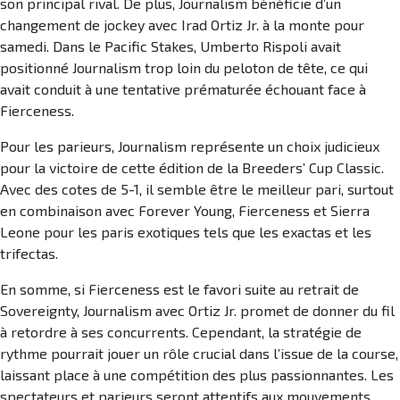
son principal rival. De plus, Journalism bénéficie d’un
changement de jockey avec Irad Ortiz Jr. à la monte pour
samedi. Dans le Pacific Stakes, Umberto Rispoli avait
positionné Journalism trop loin du peloton de tête, ce qui
avait conduit à une tentative prématurée échouant face à
Fierceness.
Pour les parieurs, Journalism représente un choix judicieux
pour la victoire de cette édition de la Breeders’ Cup Classic.
Avec des cotes de 5-1, il semble être le meilleur pari, surtout
en combinaison avec Forever Young, Fierceness et Sierra
Leone pour les paris exotiques tels que les exactas et les
trifectas.
En somme, si Fierceness est le favori suite au retrait de
Sovereignty, Journalism avec Ortiz Jr. promet de donner du fil
à retordre à ses concurrents. Cependant, la stratégie de
rythme pourrait jouer un rôle crucial dans l’issue de la course,
laissant place à une compétition des plus passionnantes. Les
spectateurs et parieurs seront attentifs aux mouvements