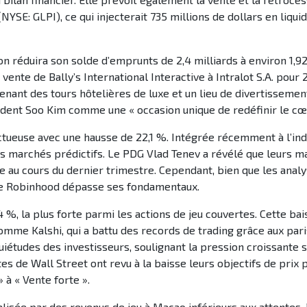
YSE: GLPI), ce qui injecterait 735 millions de dollars en liqui
n réduira son solde d’emprunts de 2,4 milliards à environ 1,92 
la vente de Bally’s International Interactive à Intralot S.A. pour 
prenant des tours hôtelières de luxe et un lieu de divertisseme
sident Soo Kim comme une « occasion unique de redéfinir le cœu
euse avec une hausse de 22,1 %. Intégrée récemment à l’indic
s marchés prédictifs. Le PDG Vlad Tenev a révélé que leurs ma
ie au cours du dernier trimestre. Cependant, bien que les ana
n de Robinhood dépasse ses fondamentaux.
%, la plus forte parmi les actions de jeu couvertes. Cette bais
me Kalshi, qui a battu des records de trading grâce aux paris
uiétudes des investisseurs, soulignant la pression croissante 
es de Wall Street ont revu à la baisse leurs objectifs de prix 
 à « Vente forte ».
sée par des revenus de jeu à Macao inférieurs aux attentes. 