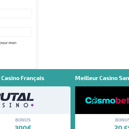
 pour mon
Casino Français
Meilleur Casino Sa
BONUS
BONU
300€
20 F