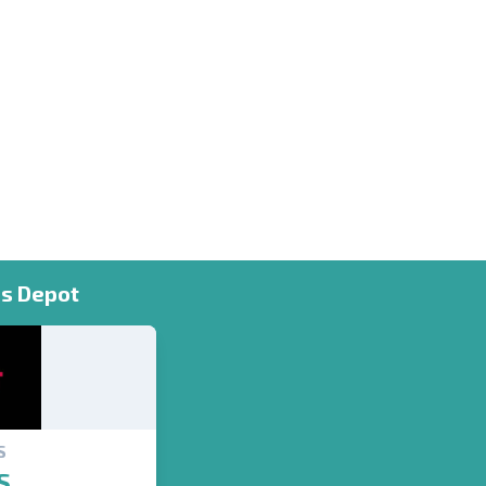
ns Depot
S
S