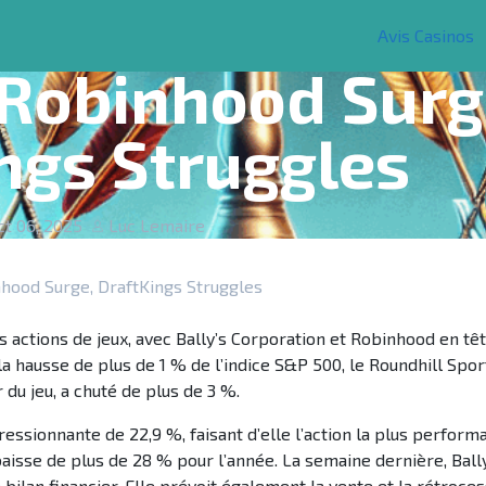
es in Gaming St
Avis Casinos
asinos Français en Ligne 2025
 Robinhood Surg
ngs Struggles
ct 06, 2025
Luc Lemaire
nhood Surge, DraftKings Struggles
 actions de jeux, avec Bally’s Corporation et Robinhood en têt
 hausse de plus de 1 % de l’indice S&P 500, le Roundhill Spor
 du jeu, a chuté de plus de 3 %.
ssionnante de 22,9 %, faisant d’elle l’action la plus performa
 baisse de plus de 28 % pour l’année. La semaine dernière, Bal
bilan financier. Elle prévoit également la vente et la rétroce