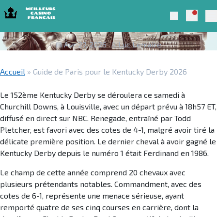
Skip to navigation
Skip to content
Guide de Paris pour le Kentucky Derby
Notific
Meilleurs Casino Francais 2025
Search
2026
Pr
Avr 27, 2026
Luc Lemaire
Accueil
»
Guide de Paris pour le Kentucky Derby 2026
Le 152ème Kentucky Derby se déroulera ce samedi à
Churchill Downs, à Louisville, avec un départ prévu à 18h57 ET,
diffusé en direct sur NBC. Renegade, entraîné par Todd
Pletcher, est favori avec des cotes de 4-1, malgré avoir tiré la
délicate première position. Le dernier cheval à avoir gagné le
Kentucky Derby depuis le numéro 1 était Ferdinand en 1986.
Le champ de cette année comprend 20 chevaux avec
plusieurs prétendants notables. Commandment, avec des
cotes de 6-1, représente une menace sérieuse, ayant
remporté quatre de ses cinq courses en carrière, dont la