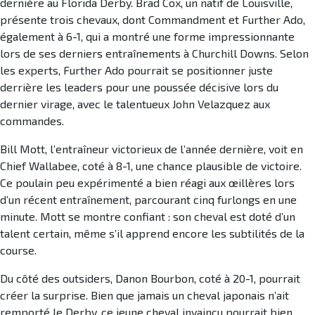
dernière au Florida Derby. Brad Cox, un natif de Louisville,
présente trois chevaux, dont Commandment et Further Ado,
également à 6-1, qui a montré une forme impressionnante
lors de ses derniers entraînements à Churchill Downs. Selon
les experts, Further Ado pourrait se positionner juste
derrière les leaders pour une poussée décisive lors du
dernier virage, avec le talentueux John Velazquez aux
commandes.
Bill Mott, l’entraîneur victorieux de l’année dernière, voit en
Chief Wallabee, coté à 8-1, une chance plausible de victoire.
Ce poulain peu expérimenté a bien réagi aux œillères lors
d’un récent entraînement, parcourant cinq furlongs en une
minute. Mott se montre confiant : son cheval est doté d’un
talent certain, même s’il apprend encore les subtilités de la
course.
Du côté des outsiders, Danon Bourbon, coté à 20-1, pourrait
créer la surprise. Bien que jamais un cheval japonais n’ait
remporté le Derby, ce jeune cheval invaincu pourrait bien