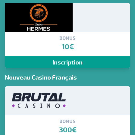
BONUS
10€
Inscription
Nouveau Casino Français
BONUS
300€