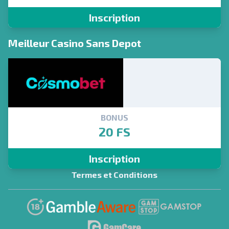
Inscription
Meilleur Casino Sans Depot
BONUS
20 FS
Inscription
Termes et Conditions