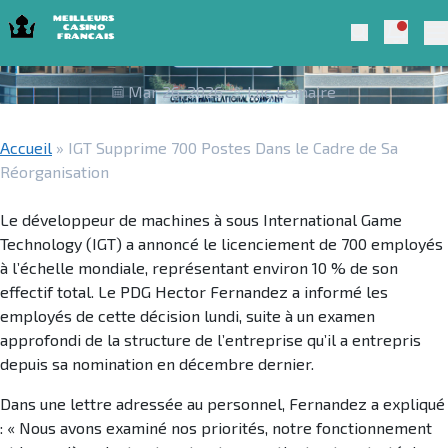
Skip to navigation
Skip to content
IGT Supprime 700 Postes Dans le Cadre
Notific
Meilleurs Casino Francais 2025
Search
de Sa Réorganisation
Pr
Mar 26, 2026
Luc Lemaire
Accueil
»
IGT Supprime 700 Postes Dans le Cadre de Sa
Réorganisation
Le développeur de machines à sous International Game
Technology (IGT) a annoncé le licenciement de 700 employés
à l’échelle mondiale, représentant environ 10 % de son
effectif total. Le PDG Hector Fernandez a informé les
employés de cette décision lundi, suite à un examen
approfondi de la structure de l’entreprise qu’il a entrepris
depuis sa nomination en décembre dernier.
Dans une lettre adressée au personnel, Fernandez a expliqué
: « Nous avons examiné nos priorités, notre fonctionnement