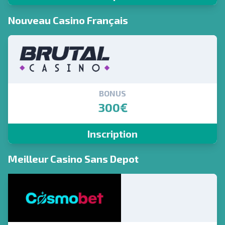
Nouveau Casino Français
BONUS
300€
Inscription
Meilleur Casino Sans Depot