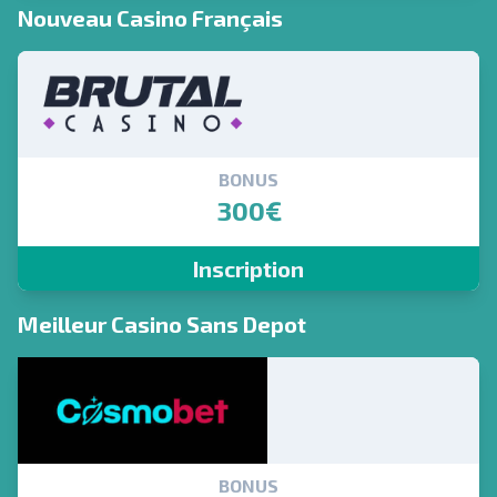
Nouveau Casino Français
BONUS
300€
Inscription
Meilleur Casino Sans Depot
BONUS