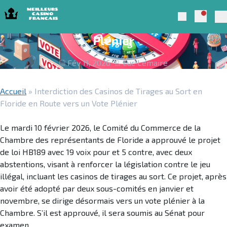
Skip to navigation
Skip to content
Interdiction des Casinos de Tirages au
Notific
Meilleurs Casino Francais 2025
Search
Sort en Floride en Route vers un Vote
Pr
Plénier
Fév 11, 2026
Luc Lemaire
Accueil
»
Interdiction des Casinos de Tirages au Sort en
Floride en Route vers un Vote Plénier
Le mardi 10 février 2026, le Comité du Commerce de la
Chambre des représentants de Floride a approuvé le projet
de loi HB189 avec 19 voix pour et 5 contre, avec deux
abstentions, visant à renforcer la législation contre le jeu
illégal, incluant les casinos de tirages au sort. Ce projet, après
avoir été adopté par deux sous-comités en janvier et
novembre, se dirige désormais vers un vote plénier à la
Chambre. S’il est approuvé, il sera soumis au Sénat pour
examen.