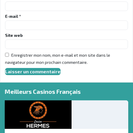
E-mail
*
Site web
Enregistrer mon nom, mon e-mail et mon site dans le
navigateur pour mon prochain commentaire.
Meilleurs Casinos Français