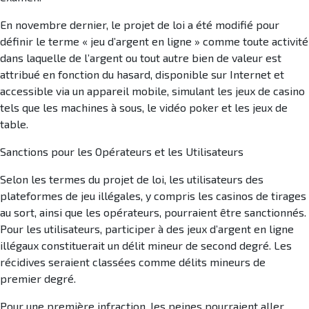
En novembre dernier, le projet de loi a été modifié pour
définir le terme « jeu d’argent en ligne » comme toute activité
dans laquelle de l’argent ou tout autre bien de valeur est
attribué en fonction du hasard, disponible sur Internet et
accessible via un appareil mobile, simulant les jeux de casino
tels que les machines à sous, le vidéo poker et les jeux de
table.
Sanctions pour les Opérateurs et les Utilisateurs
Selon les termes du projet de loi, les utilisateurs des
plateformes de jeu illégales, y compris les casinos de tirages
au sort, ainsi que les opérateurs, pourraient être sanctionnés.
Pour les utilisateurs, participer à des jeux d’argent en ligne
illégaux constituerait un délit mineur de second degré. Les
récidives seraient classées comme délits mineurs de
premier degré.
Pour une première infraction, les peines pourraient aller