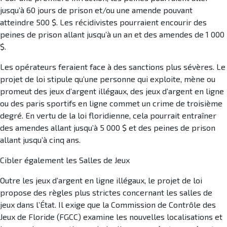
jusqu’à 60 jours de prison et/ou une amende pouvant
atteindre 500 $. Les récidivistes pourraient encourir des
peines de prison allant jusqu’à un an et des amendes de 1 000
$.
Les opérateurs feraient face à des sanctions plus sévères. Le
projet de loi stipule qu’une personne qui exploite, mène ou
promeut des jeux d’argent illégaux, des jeux d’argent en ligne
ou des paris sportifs en ligne commet un crime de troisième
degré. En vertu de la loi floridienne, cela pourrait entraîner
des amendes allant jusqu’à 5 000 $ et des peines de prison
allant jusqu’à cinq ans.
Cibler également les Salles de Jeux
Outre les jeux d’argent en ligne illégaux, le projet de loi
propose des règles plus strictes concernant les salles de
jeux dans l’État. Il exige que la Commission de Contrôle des
Jeux de Floride (FGCC) examine les nouvelles localisations et