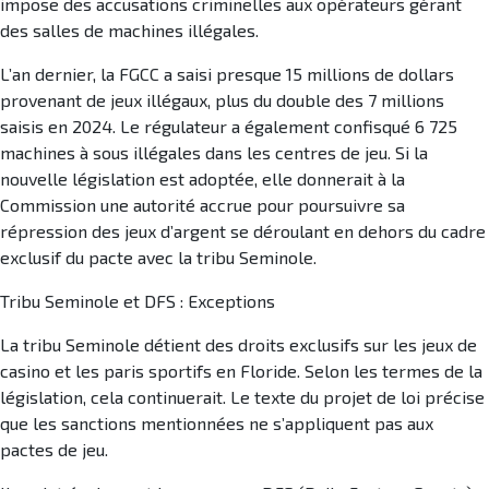
impose des accusations criminelles aux opérateurs gérant
des salles de machines illégales.
L’an dernier, la FGCC a saisi presque 15 millions de dollars
provenant de jeux illégaux, plus du double des 7 millions
saisis en 2024. Le régulateur a également confisqué 6 725
machines à sous illégales dans les centres de jeu. Si la
nouvelle législation est adoptée, elle donnerait à la
Commission une autorité accrue pour poursuivre sa
répression des jeux d’argent se déroulant en dehors du cadre
exclusif du pacte avec la tribu Seminole.
Tribu Seminole et DFS : Exceptions
La tribu Seminole détient des droits exclusifs sur les jeux de
casino et les paris sportifs en Floride. Selon les termes de la
législation, cela continuerait. Le texte du projet de loi précise
que les sanctions mentionnées ne s’appliquent pas aux
pactes de jeu.