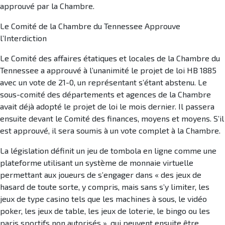
approuvé par la Chambre.
Le Comité de la Chambre du Tennessee Approuve
l’Interdiction
Le Comité des affaires étatiques et locales de la Chambre du
Tennessee a approuvé à l’unanimité le projet de loi HB 1885
avec un vote de 21-0, un représentant s’étant abstenu. Le
sous-comité des départements et agences de la Chambre
avait déjà adopté le projet de loi le mois dernier. Il passera
ensuite devant le Comité des finances, moyens et moyens. S’il
est approuvé, il sera soumis à un vote complet à la Chambre.
La législation définit un jeu de tombola en ligne comme une
plateforme utilisant un système de monnaie virtuelle
permettant aux joueurs de s’engager dans « des jeux de
hasard de toute sorte, y compris, mais sans s’y limiter, les
jeux de type casino tels que les machines à sous, le vidéo
poker, les jeux de table, les jeux de loterie, le bingo ou les
paris sportifs non autorisés », qui peuvent ensuite être