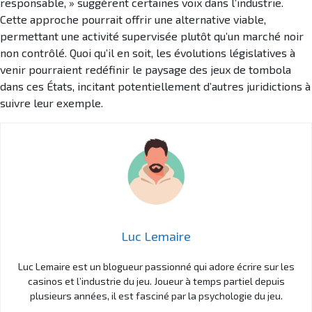
responsable, » suggèrent certaines voix dans l’industrie.
Cette approche pourrait offrir une alternative viable,
permettant une activité supervisée plutôt qu’un marché noir
non contrôlé. Quoi qu’il en soit, les évolutions législatives à
venir pourraient redéfinir le paysage des jeux de tombola
dans ces États, incitant potentiellement d’autres juridictions à
suivre leur exemple.
Luc Lemaire
Luc Lemaire est un blogueur passionné qui adore écrire sur les
casinos et l’industrie du jeu. Joueur à temps partiel depuis
plusieurs années, il est fasciné par la psychologie du jeu.