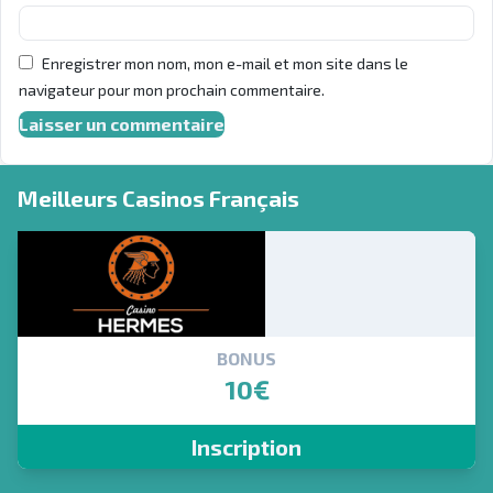
Enregistrer mon nom, mon e-mail et mon site dans le
navigateur pour mon prochain commentaire.
Meilleurs Casinos Français
BONUS
10€
Inscription