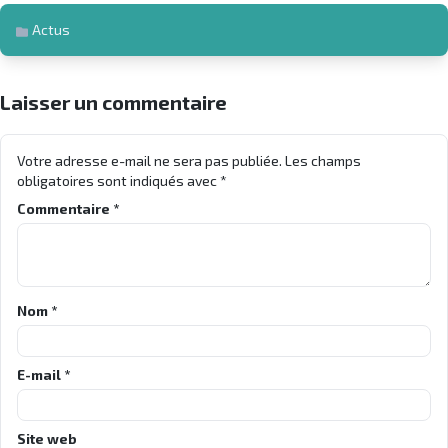
Actus
Laisser un commentaire
Votre adresse e-mail ne sera pas publiée.
Les champs
obligatoires sont indiqués avec
*
Commentaire
*
Nom
*
E-mail
*
Site web