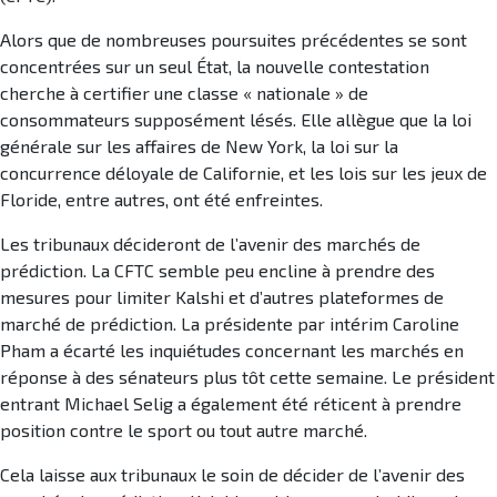
Alors que de nombreuses poursuites précédentes se sont
concentrées sur un seul État, la nouvelle contestation
cherche à certifier une classe « nationale » de
consommateurs supposément lésés. Elle allègue que la loi
générale sur les affaires de New York, la loi sur la
concurrence déloyale de Californie, et les lois sur les jeux de
Floride, entre autres, ont été enfreintes.
Les tribunaux décideront de l’avenir des marchés de
prédiction. La CFTC semble peu encline à prendre des
mesures pour limiter Kalshi et d’autres plateformes de
marché de prédiction. La présidente par intérim Caroline
Pham a écarté les inquiétudes concernant les marchés en
réponse à des sénateurs plus tôt cette semaine. Le président
entrant Michael Selig a également été réticent à prendre
position contre le sport ou tout autre marché.
Cela laisse aux tribunaux le soin de décider de l’avenir des