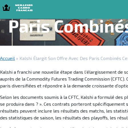
Kalshi Élargi
Skip to navigation
Skip to content
Meilleurs Casino Francais 2025
Meilleurs C
Paris Combinés
S
Accueil
»
Kalshi Élargit Son Offre Avec Des Paris Combinés Cer
Kalshi a franchi une nouvelle étape dans l’élargissement de s
auprès de la Commodity Futures Trading Commission (CFTC). Cett
paris diversifiées et répondre à la demande croissante d’opti
Selon les documents soumis à la CFTC, Kalshi a formulé des p
se produira dans ? ». Ces contrats porteront spécifiquement su
résultats peuvent inclure les résultats des matchs, les stati
des statistiques de saison, les résultats des playoffs, les rés