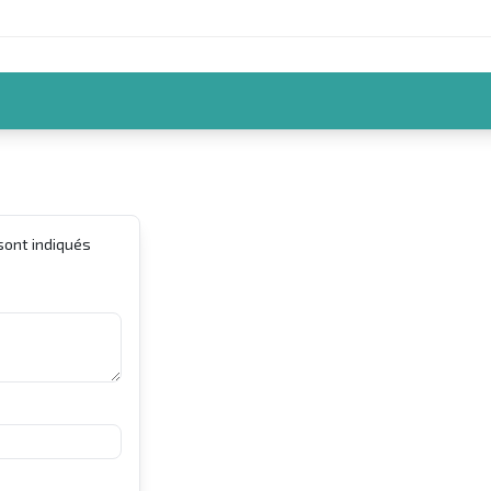
sont indiqués