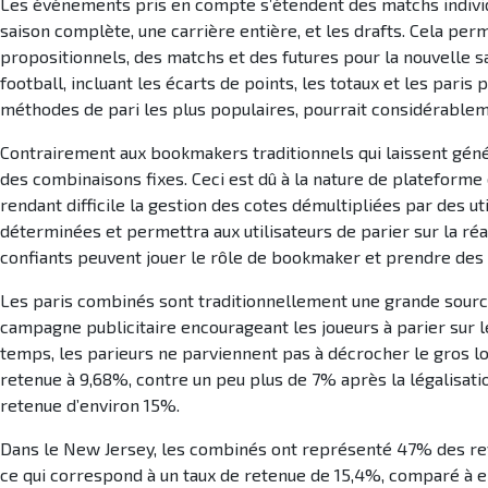
Les événements pris en compte s’étendent des matchs individue
saison complète, une carrière entière, et les drafts. Cela per
propositionnels, des matchs et des futures pour la nouvelle 
football, incluant les écarts de points, les totaux et les par
méthodes de pari les plus populaires, pourrait considérablem
Contrairement aux bookmakers traditionnels qui laissent géné
des combinaisons fixes. Ceci est dû à la nature de plateforme d
rendant difficile la gestion des cotes démultipliées par des 
déterminées et permettra aux utilisateurs de parier sur la réal
confiants peuvent jouer le rôle de bookmaker et prendre des
Les paris combinés sont traditionnellement une grande sour
campagne publicitaire encourageant les joueurs à parier sur l
temps, les parieurs ne parviennent pas à décrocher le gros l
retenue à 9,68%, contre un peu plus de 7% après la légalisat
retenue d’environ 15%.
Dans le New Jersey, les combinés ont représenté 47% des re
ce qui correspond à un taux de retenue de 15,4%, comparé à en