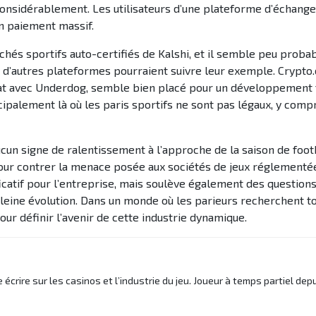
nsidérablement. Les utilisateurs d’une plateforme d’échange 
n paiement massif.
hés sportifs auto-certifiés de Kalshi, et il semble peu probab
, d’autres plateformes pourraient suivre leur exemple. Crypto
t avec Underdog, semble bien placé pour un développement fu
ipalement là où les paris sportifs ne sont pas légaux, y compri
un signe de ralentissement à l’approche de la saison de footb
ur contrer la menace posée aux sociétés de jeux réglementées
ficatif pour l’entreprise, mais soulève également des questions
leine évolution. Dans un monde où les parieurs recherchent to
pour définir l’avenir de cette industrie dynamique.
écrire sur les casinos et l’industrie du jeu. Joueur à temps partiel dep