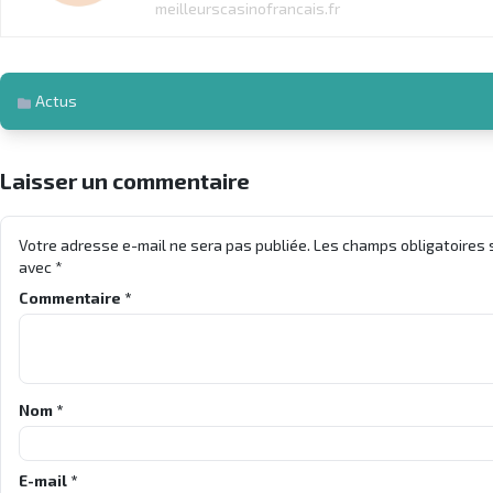
meilleurscasinofrancais.fr
Actus
Laisser un commentaire
Votre adresse e-mail ne sera pas publiée.
Les champs obligatoires 
avec
*
Commentaire
*
Nom
*
E-mail
*