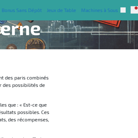
 Des
N
Bonus Sans Dépôt
Jeux de Table
Machines à Sous
Searc
terne
ant des paris combinés
r des possibilités de
es que : « Est-ce que
ésultats possibles. Ces
nnats, des récompenses,