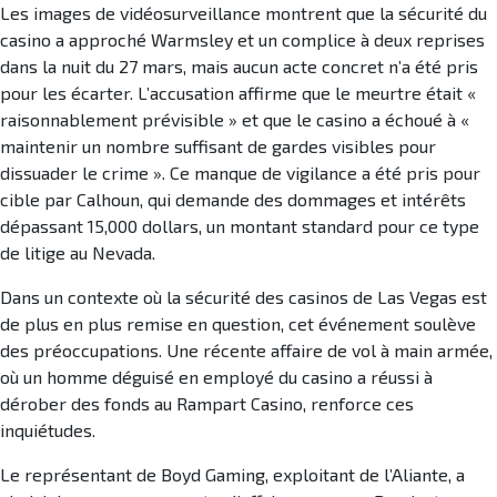
Les images de vidéosurveillance montrent que la sécurité du
casino a approché Warmsley et un complice à deux reprises
dans la nuit du 27 mars, mais aucun acte concret n’a été pris
pour les écarter. L’accusation affirme que le meurtre était «
raisonnablement prévisible » et que le casino a échoué à «
maintenir un nombre suffisant de gardes visibles pour
dissuader le crime ». Ce manque de vigilance a été pris pour
cible par Calhoun, qui demande des dommages et intérêts
dépassant 15,000 dollars, un montant standard pour ce type
de litige au Nevada.
Dans un contexte où la sécurité des casinos de Las Vegas est
de plus en plus remise en question, cet événement soulève
des préoccupations. Une récente affaire de vol à main armée,
où un homme déguisé en employé du casino a réussi à
dérober des fonds au Rampart Casino, renforce ces
inquiétudes.
Le représentant de Boyd Gaming, exploitant de l’Aliante, a