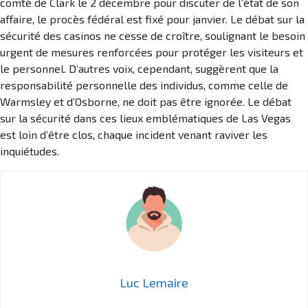
comté de Clark le 2 décembre pour discuter de l’état de son
affaire, le procès fédéral est fixé pour janvier. Le débat sur la
sécurité des casinos ne cesse de croître, soulignant le besoin
urgent de mesures renforcées pour protéger les visiteurs et
le personnel. D’autres voix, cependant, suggèrent que la
responsabilité personnelle des individus, comme celle de
Warmsley et d’Osborne, ne doit pas être ignorée. Le débat
sur la sécurité dans ces lieux emblématiques de Las Vegas
est loin d’être clos, chaque incident venant raviver les
inquiétudes.
Luc Lemaire