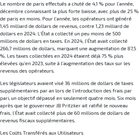
Le nombre de paris effectués a chuté de 4,1 % pour l’année,
décembre connaissant la plus forte baisse, avec plus de 25 %
de paris en moins. Pour l’année, les opérateurs ont généré
1,45 milliard de dollars de revenus, contre 1,23 milliard de
dollars en 2024. L’État a collecté un peu moins de 500
millions de dollars en taxes. En 2024, l’État avait collecté
266,7 millions de dollars, marquant une augmentation de 87,5
%. Les taxes collectées en 2024 étaient déjà 75 % plus
élevées qu’en 2023, suite à l’augmentation des taux sur les
revenus des opérateurs.
Les législateurs avaient visé 36 millions de dollars de taxes
supplémentaires par an lors de l’introduction des frais par
pari, un objectif dépassé en seulement quatre mois. Six mois
après que le gouverneur JB Pritzker ait ratifié le nouveau
frais, l’État avait collecté plus de 60 millions de dollars de
revenus fiscaux supplémentaires.
Les Coûts Transférés aux Utilisateurs