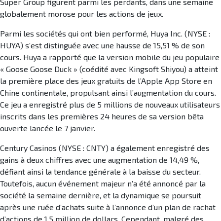
Super Group figurent parmi les perdants, dans une semaine
globalement morose pour les actions de jeux.
Parmi les sociétés qui ont bien performé, Huya Inc. (NYSE :
HUYA) s’est distinguée avec une hausse de 15,51 % de son
cours. Huya a rapporté que la version mobile du jeu populaire
« Goose Goose Duck » (coédité avec Kingsoft Shiyou) a atteint
la première place des jeux gratuits de l’Apple App Store en
Chine continentale, propulsant ainsi l’augmentation du cours.
Ce jeu a enregistré plus de 5 millions de nouveaux utilisateurs
inscrits dans les premières 24 heures de sa version bêta
ouverte lancée le 7 janvier.
Century Casinos (NYSE : CNTY) a également enregistré des
gains à deux chiffres avec une augmentation de 14,49 %,
défiant ainsi la tendance générale à la baisse du secteur.
Toutefois, aucun événement majeur n’a été annoncé par la
société la semaine dernière, et la dynamique se poursuit
après une ruée d’achats suite à l’annonce d’un plan de rachat
d’actions de 1,5 million de dollars. Cependant, malgré des