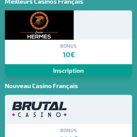
Meilleurs Casinos Français
BONUS
10€
Inscription
Nouveau Casino Français
BONUS