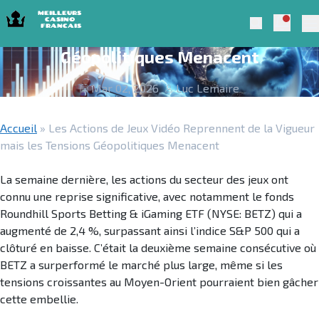
Skip to navigation
Skip to content
Les Actions de Jeux Vidéo Reprennent
Notific
Meilleurs Casino Francais 2025
Search
de la Vigueur mais les Tensions
Pr
Géopolitiques Menacent
Mar 02, 2026
Luc Lemaire
Accueil
»
Les Actions de Jeux Vidéo Reprennent de la Vigueur
mais les Tensions Géopolitiques Menacent
La semaine dernière, les actions du secteur des jeux ont
connu une reprise significative, avec notamment le fonds
Roundhill Sports Betting & iGaming ETF (NYSE: BETZ) qui a
augmenté de 2,4 %, surpassant ainsi l’indice S&P 500 qui a
clôturé en baisse. C’était la deuxième semaine consécutive où
BETZ a surperformé le marché plus large, même si les
tensions croissantes au Moyen-Orient pourraient bien gâcher
cette embellie.