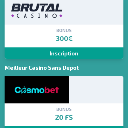
BONUS
300€
Inscription
Meilleur Casino Sans Depot
BONUS
20 FS