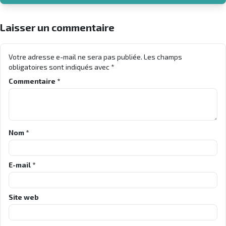
Laisser un commentaire
Votre adresse e-mail ne sera pas publiée.
Les champs
obligatoires sont indiqués avec
*
Commentaire
*
Nom
*
E-mail
*
Site web