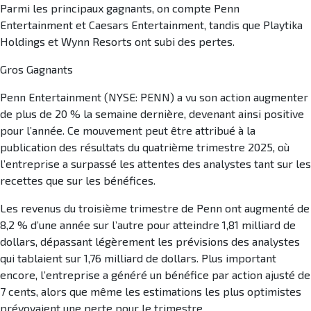
Parmi les principaux gagnants, on compte Penn
Entertainment et Caesars Entertainment, tandis que Playtika
Holdings et Wynn Resorts ont subi des pertes.
Gros Gagnants
Penn Entertainment (NYSE: PENN) a vu son action augmenter
de plus de 20 % la semaine dernière, devenant ainsi positive
pour l’année. Ce mouvement peut être attribué à la
publication des résultats du quatrième trimestre 2025, où
l’entreprise a surpassé les attentes des analystes tant sur les
recettes que sur les bénéfices.
Les revenus du troisième trimestre de Penn ont augmenté de
8,2 % d’une année sur l’autre pour atteindre 1,81 milliard de
dollars, dépassant légèrement les prévisions des analystes
qui tablaient sur 1,76 milliard de dollars. Plus important
encore, l’entreprise a généré un bénéfice par action ajusté de
7 cents, alors que même les estimations les plus optimistes
prévoyaient une perte pour le trimestre.