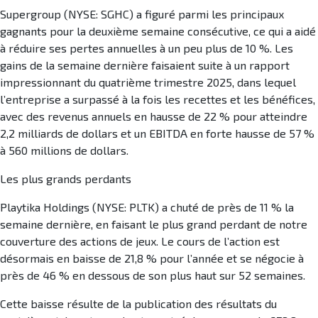
Supergroup (NYSE: SGHC) a figuré parmi les principaux
gagnants pour la deuxième semaine consécutive, ce qui a aidé
à réduire ses pertes annuelles à un peu plus de 10 %. Les
gains de la semaine dernière faisaient suite à un rapport
impressionnant du quatrième trimestre 2025, dans lequel
l’entreprise a surpassé à la fois les recettes et les bénéfices,
avec des revenus annuels en hausse de 22 % pour atteindre
2,2 milliards de dollars et un EBITDA en forte hausse de 57 %
à 560 millions de dollars.
Les plus grands perdants
Playtika Holdings (NYSE: PLTK) a chuté de près de 11 % la
semaine dernière, en faisant le plus grand perdant de notre
couverture des actions de jeux. Le cours de l’action est
désormais en baisse de 21,8 % pour l’année et se négocie à
près de 46 % en dessous de son plus haut sur 52 semaines.
Cette baisse résulte de la publication des résultats du