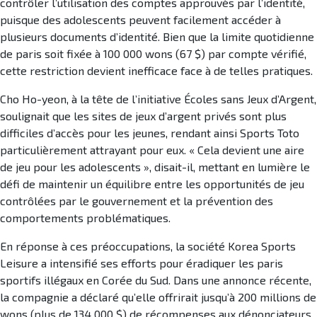
contrôler l’utilisation des comptes approuvés par l’identité,
puisque des adolescents peuvent facilement accéder à
plusieurs documents d’identité. Bien que la limite quotidienne
de paris soit fixée à 100 000 wons (67 $) par compte vérifié,
cette restriction devient inefficace face à de telles pratiques.
Cho Ho-yeon, à la tête de l’initiative Écoles sans Jeux d’Argent,
soulignait que les sites de jeux d’argent privés sont plus
difficiles d’accès pour les jeunes, rendant ainsi Sports Toto
particulièrement attrayant pour eux. « Cela devient une aire
de jeu pour les adolescents », disait-il, mettant en lumière le
défi de maintenir un équilibre entre les opportunités de jeu
contrôlées par le gouvernement et la prévention des
comportements problématiques.
En réponse à ces préoccupations, la société Korea Sports
Leisure a intensifié ses efforts pour éradiquer les paris
sportifs illégaux en Corée du Sud. Dans une annonce récente,
la compagnie a déclaré qu’elle offrirait jusqu’à 200 millions de
wons (plus de 134 000 $) de récompenses aux dénonciateurs