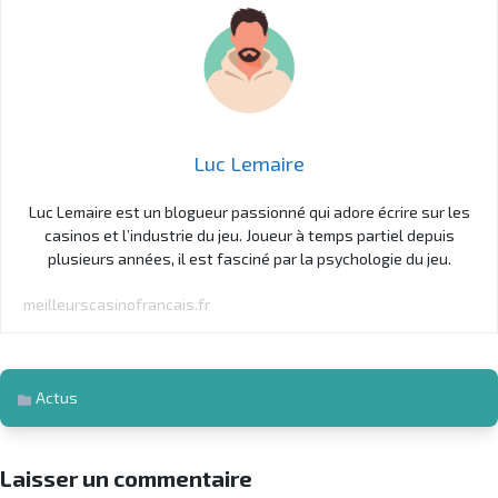
Luc Lemaire
Luc Lemaire est un blogueur passionné qui adore écrire sur les
casinos et l’industrie du jeu. Joueur à temps partiel depuis
plusieurs années, il est fasciné par la psychologie du jeu.
meilleurscasinofrancais.fr
Actus
Laisser un commentaire