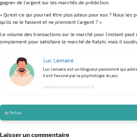
gagner de l’argent sur les marchés de prédiction.
« Qu’est-ce qui pourrait être plus juteux pour eux ? Nous les 
qu’ils ne le fassent et ne prennent l’argent ? »
Le volume des transactions sur le marché pour l’instant peut n
simplement pour satisfaire le marché de Kalshi, mais il soulè
Luc Lemaire
Luc Lemaire est un blogueur passionné qui adore 
il est fasciné par la psychologie du jeu.
meilleurscasinofrancais.fr
Actus
Laisser un commentaire