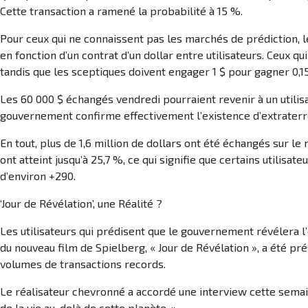
Cette transaction a ramené la probabilité à 15 %.
Pour ceux qui ne connaissent pas les marchés de prédiction,
en fonction d’un contrat d’un dollar entre utilisateurs. Ceux 
tandis que les sceptiques doivent engager 1 $ pour gagner 0,15
Les 60 000 $ échangés vendredi pourraient revenir à un utilisat
gouvernement confirme effectivement l’existence d’extraterr
En tout, plus de 1,6 million de dollars ont été échangés sur 
ont atteint jusqu’à 25,7 %, ce qui signifie que certains utilis
d’environ +290.
‘Jour de Révélation’, une Réalité ?
Les utilisateurs qui prédisent que le gouvernement révélera l’
du nouveau film de Spielberg, « Jour de Révélation », a été p
volumes de transactions records.
Le réalisateur chevronné a accordé une interview cette semaine, 
de la vie au-delà de cette planète. »