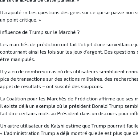
Il a ajouté : « Les questions des gens sur ce qui se passe non
un point critique. »
Influence de Trump sur le Marché ?
Les marchés de prédiction ont fait l’objet d’une surveillance 
contournant ainsi les lois sur les jeux d’argent. Des question
être manipulés.
Il y a eu de nombreux cas où des utilisateurs semblaient conn
pics de transactions sur des actions militaires, des recherch
appel de résultats – ont suscité des soupçons.
La Coalition pour les Marchés de Prédiction affirme que ses me
il existe déjà un exemple où le président Donald Trump semble 
fait dire certains mots au Président dans un discours pour in
Un autre utilisateur de Kalshi estime que Trump pourrait facilem
« L’administration Trump a déjà montré qu’elle est plus que 