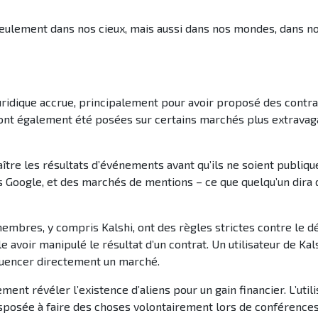
 seulement dans nos cieux, mais aussi dans nos mondes, dans nos
juridique accrue, principalement pour avoir proposé des contra
s ont également été posées sur certains marchés plus extravagan
aître les résultats d’événements avant qu’ils ne soient publiq
es Google, et des marchés de mentions – ce que quelqu’un dira 
mbres, y compris Kalshi, ont des règles strictes contre le dél
avoir manipulé le résultat d’un contrat. Un utilisateur de Kals
fluencer directement un marché.
ent révéler l’existence d’aliens pour un gain financier. L’utili
disposée à faire des choses volontairement lors de conférence