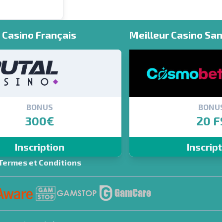
Casino Français
Meilleur Casino Sa
BONUS
BONU
300€
20 F
Inscription
Inscrip
Termes et Conditions