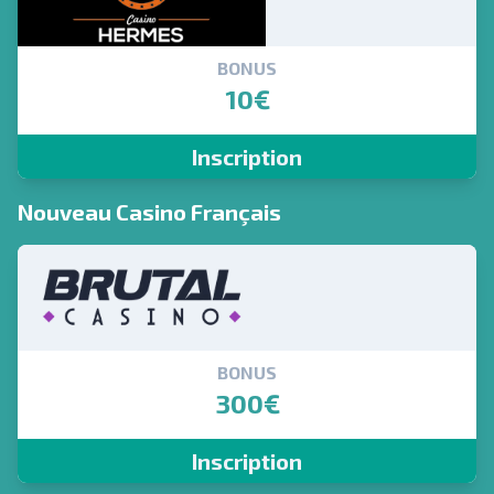
BONUS
10€
Inscription
Nouveau Casino Français
BONUS
300€
Inscription