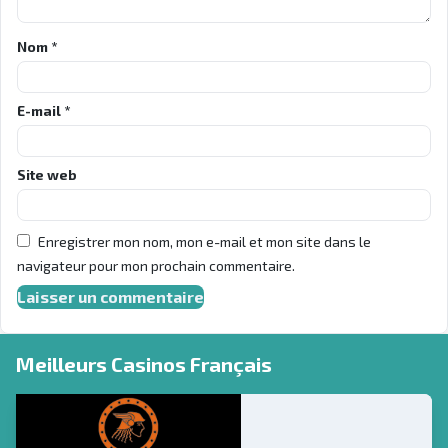
Nom
*
E-mail
*
Site web
Enregistrer mon nom, mon e-mail et mon site dans le
navigateur pour mon prochain commentaire.
Meilleurs Casinos Français