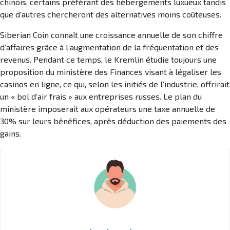
chinois, certains préférant des hébergements luxueux tandis
que d’autres chercheront des alternatives moins coûteuses.
Siberian Coin connaît une croissance annuelle de son chiffre
d’affaires grâce à l’augmentation de la fréquentation et des
revenus. Pendant ce temps, le Kremlin étudie toujours une
proposition du ministère des Finances visant à légaliser les
casinos en ligne, ce qui, selon les initiés de l’industrie, offrirait
un « bol d’air frais » aux entreprises russes. Le plan du
ministère imposerait aux opérateurs une taxe annuelle de
30% sur leurs bénéfices, après déduction des paiements des
gains.