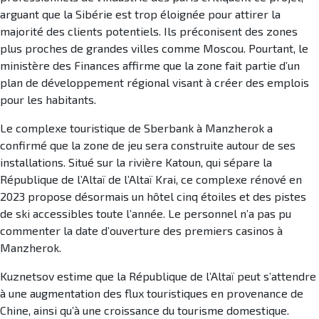
arguant que la Sibérie est trop éloignée pour attirer la
majorité des clients potentiels. Ils préconisent des zones
plus proches de grandes villes comme Moscou. Pourtant, le
ministère des Finances affirme que la zone fait partie d’un
plan de développement régional visant à créer des emplois
pour les habitants.
Le complexe touristique de Sberbank à Manzherok a
confirmé que la zone de jeu sera construite autour de ses
installations. Situé sur la rivière Katoun, qui sépare la
République de l’Altaï de l’Altaï Krai, ce complexe rénové en
2023 propose désormais un hôtel cinq étoiles et des pistes
de ski accessibles toute l’année. Le personnel n’a pas pu
commenter la date d’ouverture des premiers casinos à
Manzherok.
Kuznetsov estime que la République de l’Altaï peut s’attendre
à une augmentation des flux touristiques en provenance de
Chine, ainsi qu’à une croissance du tourisme domestique.