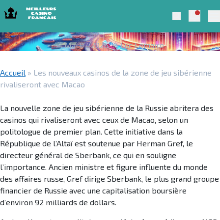
Skip to navigation
Skip to content
Les nouveaux casinos de la zone de jeu
Notific
Meilleurs Casino Francais 2025
Search
sibérienne rivaliseront avec Macao
Pr
Mai 07, 2026
Luc Lemaire
Accueil
»
Les nouveaux casinos de la zone de jeu sibérienne
rivaliseront avec Macao
La nouvelle zone de jeu sibérienne de la Russie abritera des
casinos qui rivaliseront avec ceux de Macao, selon un
politologue de premier plan. Cette initiative dans la
République de l’Altaï est soutenue par Herman Gref, le
directeur général de Sberbank, ce qui en souligne
l’importance. Ancien ministre et figure influente du monde
des affaires russe, Gref dirige Sberbank, le plus grand groupe
financier de Russie avec une capitalisation boursière
d’environ 92 milliards de dollars.