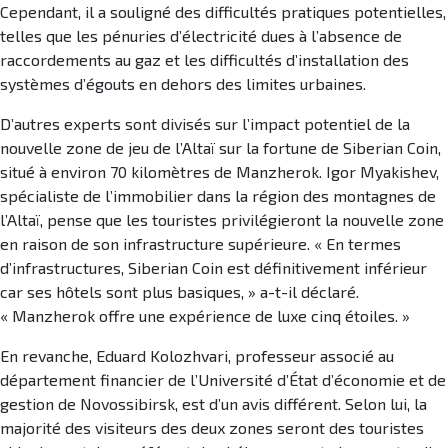
Cependant, il a souligné des difficultés pratiques potentielles,
telles que les pénuries d’électricité dues à l’absence de
raccordements au gaz et les difficultés d’installation des
systèmes d’égouts en dehors des limites urbaines.
D’autres experts sont divisés sur l’impact potentiel de la
nouvelle zone de jeu de l’Altaï sur la fortune de Siberian Coin,
situé à environ 70 kilomètres de Manzherok. Igor Myakishev,
spécialiste de l’immobilier dans la région des montagnes de
l’Altaï, pense que les touristes privilégieront la nouvelle zone
en raison de son infrastructure supérieure. « En termes
d’infrastructures, Siberian Coin est définitivement inférieur
car ses hôtels sont plus basiques, » a-t-il déclaré.
« Manzherok offre une expérience de luxe cinq étoiles. »
En revanche, Eduard Kolozhvari, professeur associé au
département financier de l’Université d’État d’économie et de
gestion de Novossibirsk, est d’un avis différent. Selon lui, la
majorité des visiteurs des deux zones seront des touristes