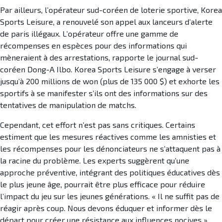
Par ailleurs, l’opérateur sud-coréen de loterie sportive, Korea
Sports Leisure, a renouvelé son appel aux lanceurs d’alerte
de paris illégaux. L’opérateur offre une gamme de
récompenses en espèces pour des informations qui
mèneraient à des arrestations, rapporte le journal sud-
coréen Dong-A Ilbo. Korea Sports Leisure s’engage à verser
jusqu’à 200 millions de won (plus de 135 000 $) et exhorte les
sportifs à se manifester s’ils ont des informations sur des
tentatives de manipulation de matchs.
Cependant, cet effort n’est pas sans critiques. Certains
estiment que les mesures réactives comme les amnisties et
les récompenses pour les dénonciateurs ne s’attaquent pas à
la racine du problème. Les experts suggèrent qu’une
approche préventive, intégrant des politiques éducatives dès
le plus jeune âge, pourrait être plus efficace pour réduire
l’impact du jeu sur les jeunes générations. « Il ne suffit pas de
réagir après coup. Nous devons éduquer et informer dès le
départ pour créer une résistance aux influences nocives »,