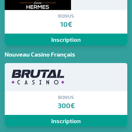
BONUS
10€
Inscription
Nouveau Casino Français
BONUS
300€
Inscription