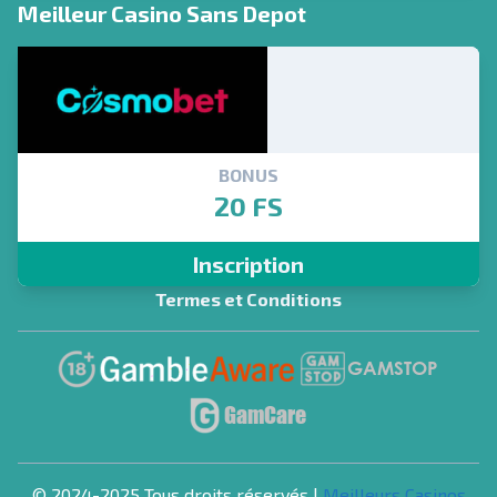
Meilleur Casino Sans Depot
BONUS
20 FS
Inscription
Termes et Conditions
© 2024-2025 Tous droits réservés |
Meilleurs Casinos