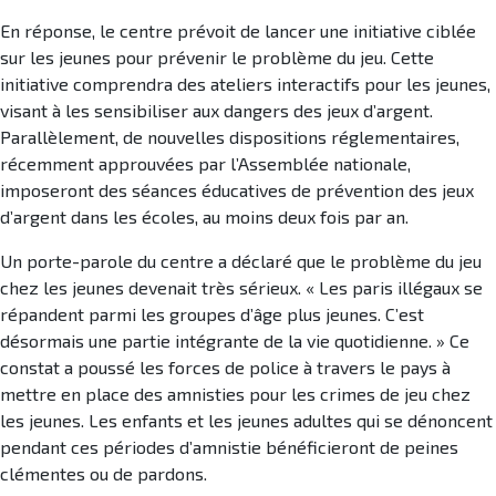
En réponse, le centre prévoit de lancer une initiative ciblée
sur les jeunes pour prévenir le problème du jeu. Cette
initiative comprendra des ateliers interactifs pour les jeunes,
visant à les sensibiliser aux dangers des jeux d’argent.
Parallèlement, de nouvelles dispositions réglementaires,
récemment approuvées par l’Assemblée nationale,
imposeront des séances éducatives de prévention des jeux
d’argent dans les écoles, au moins deux fois par an.
Un porte-parole du centre a déclaré que le problème du jeu
chez les jeunes devenait très sérieux. « Les paris illégaux se
répandent parmi les groupes d’âge plus jeunes. C’est
désormais une partie intégrante de la vie quotidienne. » Ce
constat a poussé les forces de police à travers le pays à
mettre en place des amnisties pour les crimes de jeu chez
les jeunes. Les enfants et les jeunes adultes qui se dénoncent
pendant ces périodes d’amnistie bénéficieront de peines
clémentes ou de pardons.