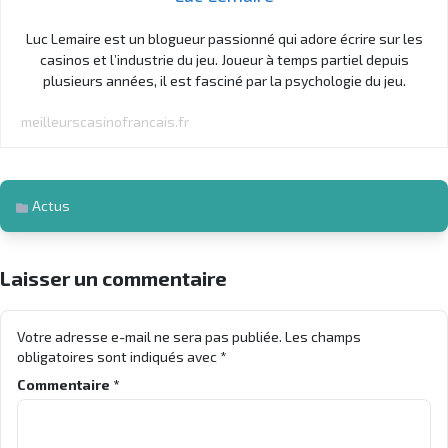
Luc Lemaire est un blogueur passionné qui adore écrire sur les
casinos et l’industrie du jeu. Joueur à temps partiel depuis
plusieurs années, il est fasciné par la psychologie du jeu.
meilleurscasinofrancais.fr
Actus
Laisser un commentaire
Votre adresse e-mail ne sera pas publiée.
Les champs
obligatoires sont indiqués avec
*
Commentaire
*