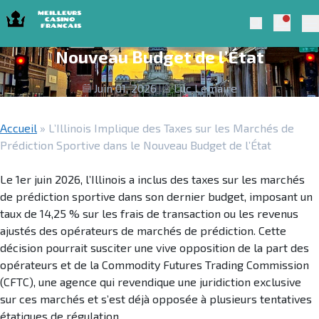
Skip to navigation
Skip to content
L’Illinois Implique des Taxes sur les
Notific
Meilleurs Casino Francais 2025
Search
Marchés de Prédiction Sportive dans le
Pr
Nouveau Budget de l’État
Juin 01, 2026
Luc Lemaire
Accueil
»
L’Illinois Implique des Taxes sur les Marchés de
Prédiction Sportive dans le Nouveau Budget de l’État
Le 1er juin 2026, l’Illinois a inclus des taxes sur les marchés
de prédiction sportive dans son dernier budget, imposant un
taux de 14,25 % sur les frais de transaction ou les revenus
ajustés des opérateurs de marchés de prédiction. Cette
décision pourrait susciter une vive opposition de la part des
opérateurs et de la Commodity Futures Trading Commission
(CFTC), une agence qui revendique une juridiction exclusive
sur ces marchés et s’est déjà opposée à plusieurs tentatives
étatiques de régulation.