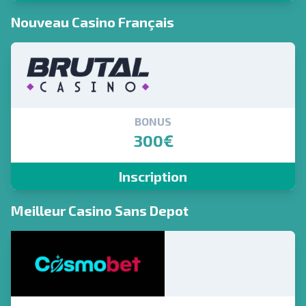
Nouveau Casino Français
BONUS
300€
Inscription
Meilleur Casino Sans Depot